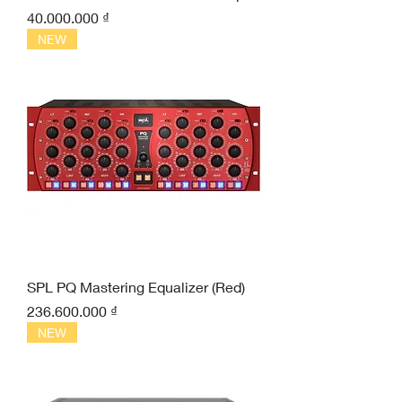
Giá
40.000.000 ₫
NEW
SPL PQ Mastering Equalizer (Red)
Giá
236.600.000 ₫
NEW