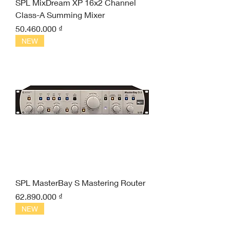
SPL MixDream XP 16x2 Channel
Class-A Summing Mixer
Giá
50.460.000 ₫
NEW
SPL MasterBay S Mastering Router
Giá
62.890.000 ₫
NEW