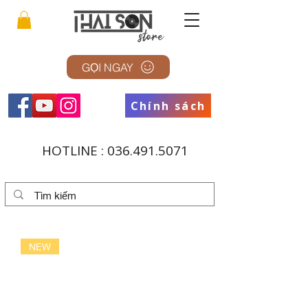
GỌI NGAY
Chính sách
HOTLINE :
036.491.5071
NEW