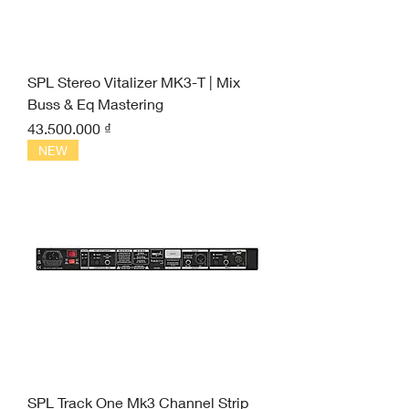
SPL Stereo Vitalizer MK3-T | Mix
Buss & Eq Mastering
Giá
43.500.000 ₫
NEW
SPL Track One Mk3 Channel Strip