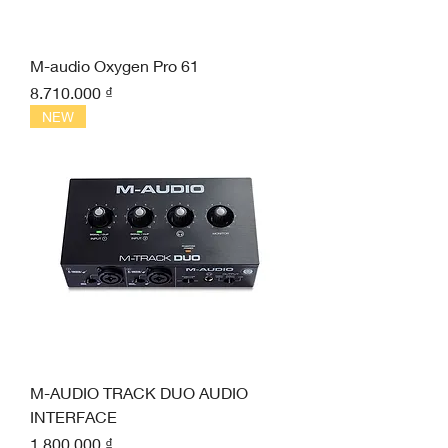
M-audio Oxygen Pro 61
Giá
8.710.000 ₫
NEW
M-AUDIO TRACK DUO AUDIO
INTERFACE
Giá
1.800.000 ₫