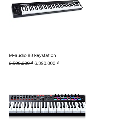
M-audio 88 keystation
Giá thông thường
Giá bán rẻ
6.500.000 ₫
6.390.000 ₫