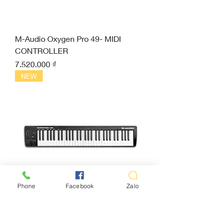
M-Audio Oxygen Pro 49- MIDI
CONTROLLER
Giá
7.520.000 ₫
NEW
Phone
Facebook
Zalo
M-Audio Keystation 61 MK3