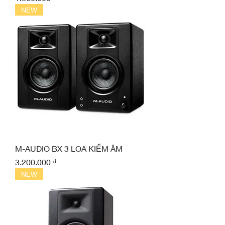
NEW
M-AUDIO BX 3 LOA KIỂM ÂM
Giá
3.200.000 ₫
NEW