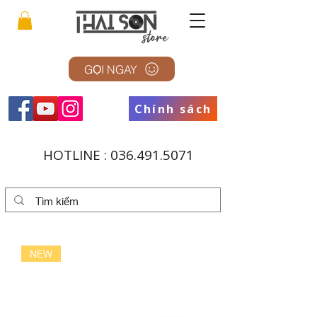
GỌI NGAY
Chính sách
HOTLINE :
036.491.5071
NEW