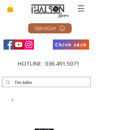
GỌI NGAY
Chính sách
HOTLINE :
036.491.5071