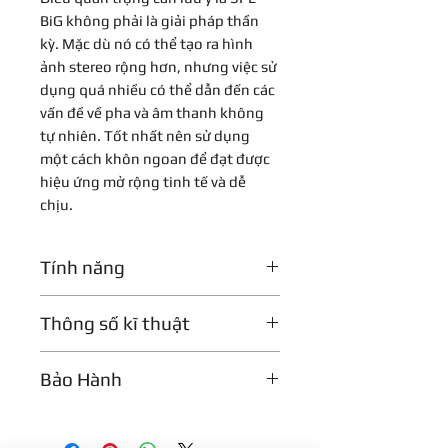
BiG không phải là giải pháp thần
kỳ. Mặc dù nó có thể tạo ra hình
ảnh stereo rộng hơn, nhưng việc sử
dụng quá nhiều có thể dẫn đến các
vấn đề về pha và âm thanh không
tự nhiên. Tốt nhất nên sử dụng
một cách khôn ngoan để đạt được
hiệu ứng mở rộng tinh tế và dễ
chịu.
Tính năng
Mở Rộng Bối Cảnh Âm Thanh
Thông số kĩ thuật
SPL BiG là thiết bị xử lý phần cứng
được thiết kế để mở rộng hình ảnh
stereo của bản mix âm thanh. Bằng
Input & Output;
Bảo Hành
cách sử dụng kỹ thuật xử lý độc
balanced
quyền, nó tạo ra cảm giác về một
Bảo hành 1 năm
sân khấu âm thanh rộng hơn, nhiều
Maximum input &
21 dBu