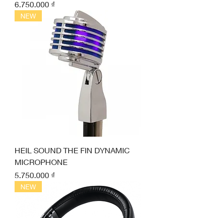
Giá
6.750.000 ₫
NEW
HEIL SOUND THE FIN DYNAMIC
MICROPHONE
Giá
5.750.000 ₫
NEW