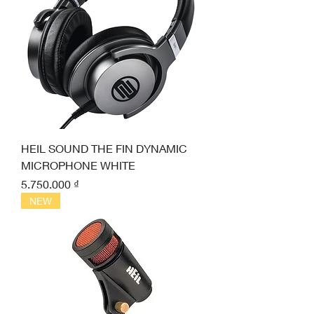
HEIL SOUND THE FIN DYNAMIC
MICROPHONE WHITE
Giá
5.750.000 ₫
NEW