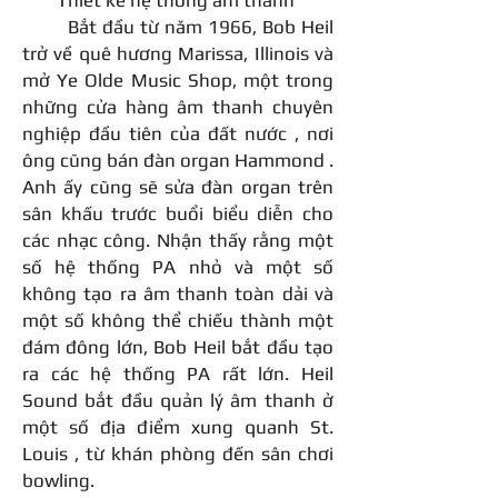
Thiết kế hệ thống âm thanh
Bắt đầu từ năm 1966, Bob Heil
trở về quê hương
Marissa, Illinois
và
mở Ye Olde Music Shop, một trong
những cửa hàng âm thanh chuyên
nghiệp đầu tiên của đất nước , nơi
ông cũng bán
đàn organ Hammond
.
Anh ấy cũng sẽ sửa đàn organ trên
sân khấu trước buổi biểu diễn cho
các nhạc công. Nhận thấy rằng một
số hệ thống
PA
nhỏ và một số
không tạo ra âm thanh toàn dải và
một số không thể chiếu thành một
đám đông lớn, Bob Heil bắt đầu tạo
ra các hệ thống PA rất lớn. Heil
Sound bắt đầu quản lý âm thanh ở
một số địa điểm xung quanh
St.
Louis
, từ khán phòng đến sân chơi
bowling.