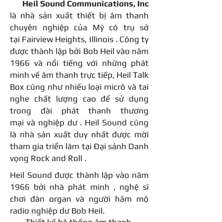
Heil Sound Communications, Inc
là nhà sản xuất thiết bị âm thanh
chuyên nghiệp của Mỹ có trụ sở
tại
Fairview Heights, Illinois
. Công ty
được thành lập bởi
Bob Heil
vào năm
1966 và nổi tiếng với những phát
minh về âm thanh trực tiếp,
Heil Talk
Box
cũng như nhiều loại
micrô
và
tai
nghe
chất lượng cao để sử dụng
trong đài phát thanh
thương
mại
và
nghiệp dư
. Heil Sound cũng
là nhà sản xuất duy nhất được mời
tham gia triển lãm tại
Đại sảnh Danh
vọng Rock and Roll
.
Heil Sound được thành lập vào năm
1966 bởi
nhà phát minh
, nghệ
sĩ
chơi đàn organ
và người hâm mộ
radio nghiệp dư Bob Heil.