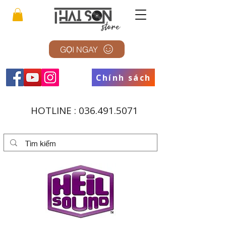
GỌI NGAY
Chính sách
HOTLINE :
036.491.5071