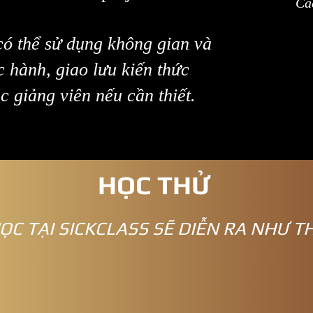
Cá
có thể sử dụng không gian và
c hành, giao lưu kiến thức
c giảng viên nếu cần thiết.
HỌC THỬ
HỌC TẠI SICKCLASS SẼ DIỄN RA NHƯ T