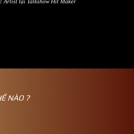
c Artist tại Talkshow Hit Maker
HẾ NÀO ?