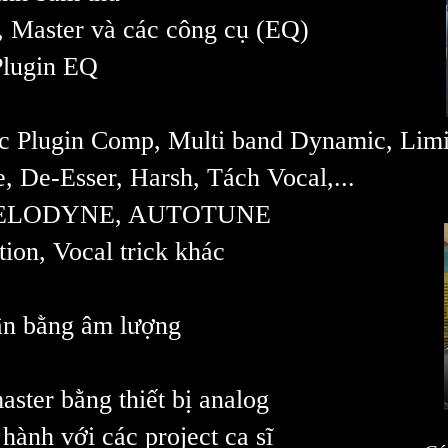
, Master và các công cụ (EQ)
Plugin EQ
ác Plugin Comp,
Multi band Dynamic, Limit
e, De-Esser, Harsh, Tách Vocal,...
ộ: MELODYNE, AUTOTUNE
tion, Vocal trick khác
ân bằng âm lượng
aster bằng thiết bị analog
hành với các project ca sĩ