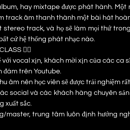
, album, hay mixtape được phát hành. Một 
ăm track âm thanh thành một bài hát hoà
ột stereo track, và họ sẽ làm mọi thứ tro
 bất cứ hệ thống phát nhạc nào.
LASS 👍🏽
ế với vocal xịn, khách mời xịn của các ca 
nh đám trên Youtube.
hu âm nên học viên sẽ được trải nghiệm rất
 tác social và các khách hàng chuyên sản 
g xuất sắc.
ing/master, trung tâm luôn định hướng n