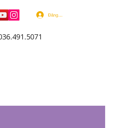
Đăng nhập
036.491.5071
 ÂM - SẢN XUẤT
More