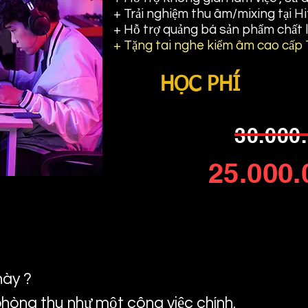
+ Trải nghiệm thu âm/mixing tại 
+ Hỗ trợ quảng bá sản phẩm chất 
+ Tặng tai nghe kiểm âm cao cấ
HỌC PHÍ
30.000
25.000
này ?
hòng thu như một công việc chính.