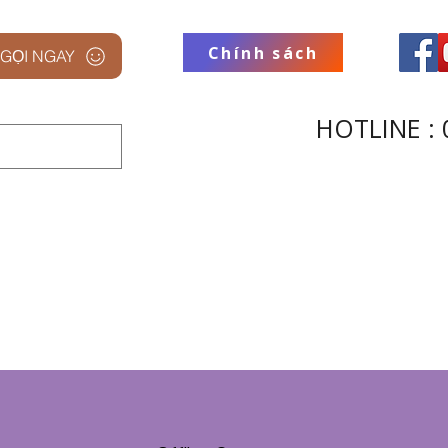
Chính sách
GỌI NGAY
HOTLINE : 
 STUDIO
THƯƠNG HIỆU
THU