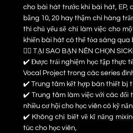
cho bài hát trước khi bài hát, EP
bằng 10, 20 hay thậm chí hàng tr
thì chủ yếu sẽ chỉ làm việc cho m
khiến bài hát có thể tỏa sáng qua
👍🏽 TẠI SAO BẠN NÊN CHỌN SICKC
✔️ Được trải nghiệm học tập thực t
Vocal Project trong các series đì
✔️ Trung tâm kết hợp bán thiết bị t
✔️ Trung tâm làm việc với các đối
nhiều cơ hội cho học viên có kỹ năn
✔️ Không chỉ biết về kĩ năng mix
túc cho học viên,