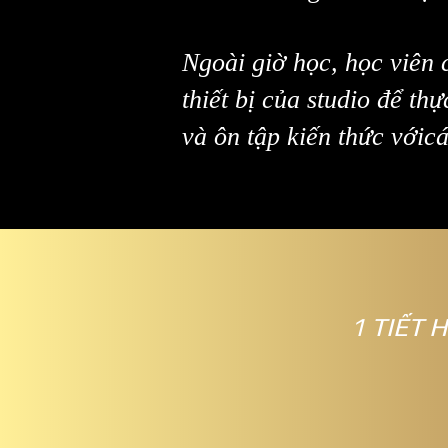
Ngoài giờ học, học viên 
thiết bị của studio
để thự
và ôn tập kiến thức với
cá
1 TIẾT 