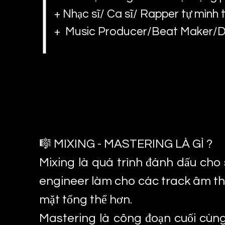
+ Nhạc sĩ/ Ca sĩ/ Rapper tự mình 
+ Music Producer/Beat Maker/DJ 
️🎼 MIXING - MASTERING LÀ GÌ ?
Mixing là quá trình đánh dấu cho 
engineer làm cho các track âm tha
mặt tổng thể hơn.
Mastering là công đoạn cuối cùng