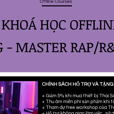
Offline Courses
KHOÁ HỌC OFFLIN
 - MASTER RAP/R
CHÍNH SÁCH HỖ TRỢ VÀ TẶNG
+ Giảm 5% khi mua thiết bị Thai 
+ Thu âm miễn phí sản phẩm khi t
+ Tham dự free workshop của Th
+ Hỗ trợ không gian làm việc , sử 