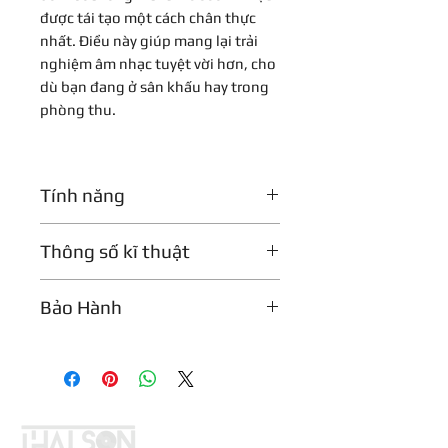
được tái tạo một cách chân thực
nhất. Điều này giúp mang lại trải
nghiệm âm nhạc tuyệt vời hơn, cho
dù bạn đang ở sân khấu hay trong
phòng thu.
Tính năng
Drive:
Kiểm soát mức độ đi vào
Thông số kĩ thuật
mạng lọc. Mức này có thể được
thay đổi trong khoảng từ -20 dB
đến +6 dB. Ở vị trí trung tâm (0
Loại
Stereo Vitalizer
Bảo Hành
dB), mức này giống với mức đầu
Số kênh
vào.
Stereo
Bảo hành 1 năm
OVL (LED quá tải):
LED OVL báo
Ống
Sovtek 12AX7
hiệu tình trạng quá tải tiềm ẩn
của các tầng đầu vào cũng như
Bypass
Có
quá tải bên trong. LED OVL sáng