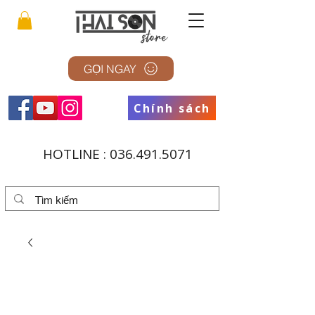
GỌI NGAY
Chính sách
HOTLINE :
036.491.5071