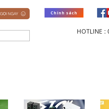
Chính sách
GỌI NGAY
HOTLINE : 
 STUDIO
THƯƠNG HIỆU
THU