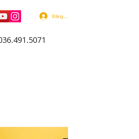
Đăng nhập
036.491.5071
 ÂM - SẢN XUẤT
More