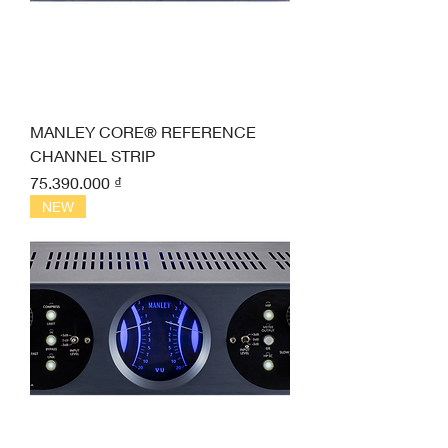
MANLEY CORE® REFERENCE
CHANNEL STRIP
Giá
75.390.000 ₫
NEW