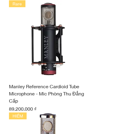
Rare
Manley Reference Cardioid Tube
Microphone - Mic Phòng Thu Đẳng
Cấp
Giá
89.200.000 ₫
HIẾM