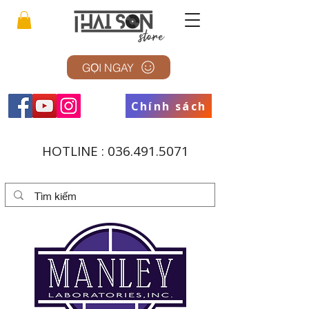
GỌI NGAY
Chính sách
HOTLINE :
036.491.5071