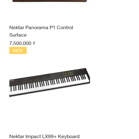
Nektar Panorama P1 Control
Surface
Giá
7.500.000 ₫
NEW
Nektar Impact LX88+ Keyboard