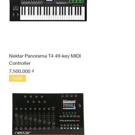
Nektar Panorama T4 49-key MIDI
Controller
Giá
7.500.000 ₫
NEW