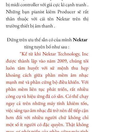
bị midi controller với giá cực kì cạnh tranh .
Những bạn pianist kiêm Producer sẽ rất
thân thuộc với cái tên Nektar trên thị
trường thiết bị âm thanh .
Đứng trên ưu thế sẵn có của mình
Nektar
từng tuyên bố như sau :
"Kể từ khi Nektar Technology, Inc
được thành lập vào năm 2009, chúng tôi
luôn tâm huyết với sứ mệnh thu hẹp
khoảng cách giữa phần mềm âm nhạc
mạnh mẽ và phần cứng bộ điều khiển. Với
phần mềm liên tục phát triển, rất nhiều
công cụ và hiệu ứng đã có sẵn. Có thể chạy
ngay cả trên những máy tính khiêm tốn,
việc sáng tạo âm nhạc đã trở nên dễ tiếp cận
hơn đối với nhiều người chứ không chỉ
một số ít người có đặc quyền. Thật không
may, sự phát triển của phần cứng máy tính