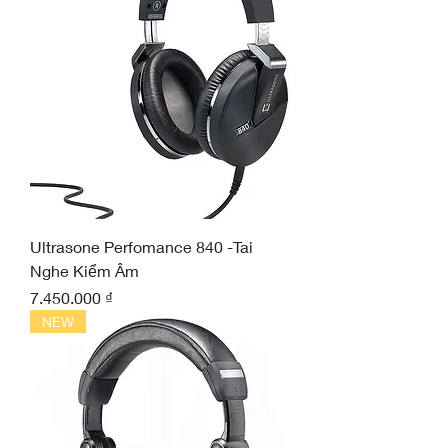
Ultrasone Perfomance 840 -Tai
Nghe Kiểm Âm
Giá
7.450.000 ₫
NEW