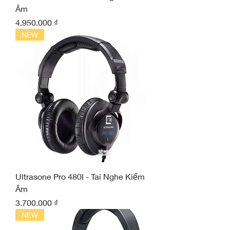
Âm
Giá
4.950.000 ₫
NEW
Ultrasone Pro 480I - Tai Nghe Kiểm
Âm
Giá
3.700.000 ₫
NEW