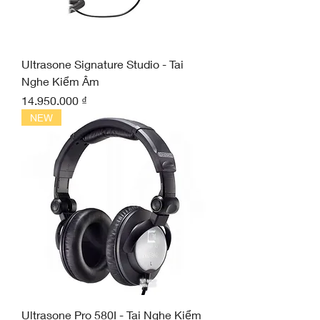
Ultrasone Signature Studio - Tai
Nghe Kiểm Âm
Giá
14.950.000 ₫
NEW
Ultrasone Pro 580I - Tai Nghe Kiểm