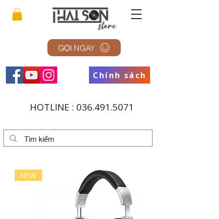
GỌI NGAY
Chính sách
HOTLINE :
036.491.5071
NEW