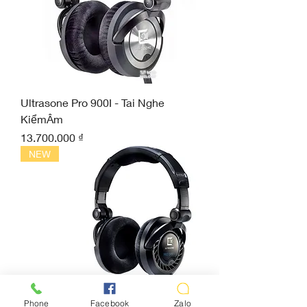
Ultrasone Pro 900I - Tai Nghe
KiểmÂm
Giá
13.700.000 ₫
NEW
Phone
Facebook
Zalo