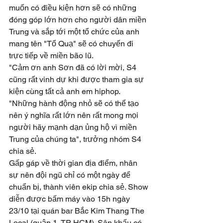
muốn có điều kiện hơn sẽ có những 
đóng góp lớn hơn cho người dân miền 
Trung và sắp tới một tổ chức của anh 
mang tên "Tổ Quạ" sẽ có chuyến đi 
trực tiếp về miền bão lũ.
"Cảm ơn anh Sơn đã có lời mời, S4 
cũng rất vinh dự khi được tham gia sự 
kiện cùng tất cả anh em hiphop. 
"Những hành động nhỏ sẽ có thể tạo 
nên ý nghĩa rất lớn nên rất mong mọi 
người hãy mạnh dạn ủng hộ vì miền 
Trung của chúng ta", trưởng nhóm S4 
chia sẻ.
Gấp gáp về thời gian địa điểm, nhân 
sự nên đội ngũ chỉ có một ngày để 
chuẩn bị, thành viên ekip chia sẻ. Show 
diễn được bấm máy vào 15h ngày 
23/10 tại quán bar Bắc Kim Thang The 
Local (quận 1, TP HCM). Sân khấu có 