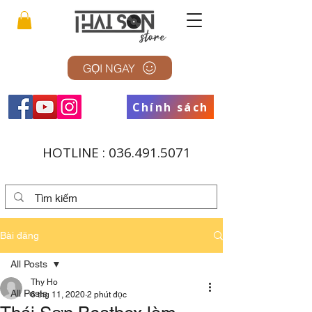
GỌI NGAY
Chính sách
HOTLINE :
036.491.5071
Bài đăng
All Posts
Thy Ho
All Posts
6 thg 11, 2020
2 phút đọc