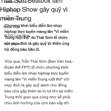
Thái Sơn Beatbox làm
Ableton Tutorial
Hiphop Show gây quỹ vì
Category 2
miền Trung
khach-hang
Chương trình biểu diễn âm nhạc 
Khoa Hoc
hiphop trực tuyến mang tên "Vì miền 
VLOG Làm Nhạc
Trung ruột thịt" do Thái Sơn tổ chức 
với mục đích là gây quỹ từ thiện ủng 
Sản phẩm
hộ đồng bào bão lũ.
Vừa qua, Trần Thái Sơn (Ban Văn hóa
 - 
Đoàn thể FPT) 
tổ chức c
hương trình 
biểu diễn âm nhạc hiphop trực tuyến 
mang tên "Vì miền Trung ruột thịt" 
với 
mục đích là gây quỹ dành cho đồng 
bào vừa gặp thiên tai lũ lụt lớn tại miền 
Trung thời gian qua cũng như sẽ phải 
chịu ảnh hưởng của cơn bão sắp tới. 