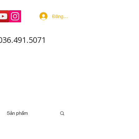
Đăng nhập
036.491.5071
 ÂM - SẢN XUẤT
More
Sản phẩm