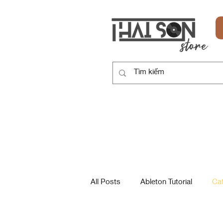
HOME
SẢN PHẨM
DỊCH VỤ
All Posts
Ableton Tutorial
Ca