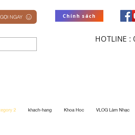
Chính sách
GỌI NGAY
HOTLINE : 
 STUDIO
THƯƠNG HIỆU
THU
tegory 2
khach-hang
Khoa Hoc
VLOG Làm Nhạc