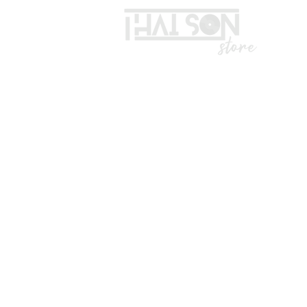
LIÊN HỆ
Vui lòng gọi trước khi đến mua hà
Địa chỉ: S8, đường số 16 - P3 - Q
*Hotline :
036.491.5071
(Tư vấn mua hàng)
* ZALO ADMIN , KĨ THUẬT : 0332
*TK ngân hàng:
Số TK: 1028988289
CTY TNHH TOP SOUND.
Vietcombank