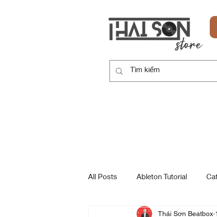
HOME
SẢN PHẨM
DỊCH VỤ
All Posts
Ableton Tutorial
Ca
Thái Sơn Beatbox