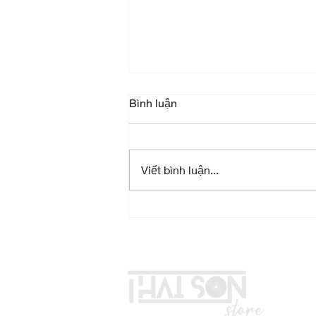
Bình luận
Viết bình luận...
Southwest Beatbox
Championship - Giải đấu
Beatbox lớn nhất Sài Gòn
năm 2020