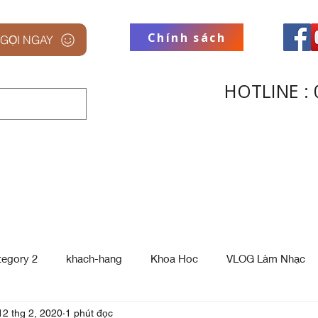
Chính sách
GỌI NGAY
HOTLINE : 
 STUDIO
THƯƠNG HIỆU
THU
tegory 2
khach-hang
Khoa Hoc
VLOG Làm Nhạc
12 thg 2, 2020
1 phút đọc