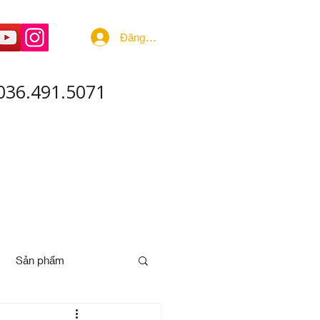
Đăng nhập
036.491.5071
 ÂM - SẢN XUẤT
More
Sản phẩm