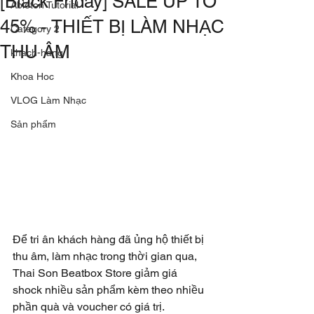
[Black Friday] SALE UP TO
Ableton Tutorial
45% - THIẾT BỊ LÀM NHẠC
Category 2
THU ÂM
khach-hang
Khoa Hoc
VLOG Làm Nhạc
Sản phẩm
Để tri ân khách hàng đã ủng hộ thiết bị 
thu âm, làm nhạc trong thời gian qua, 
Thai Son Beatbox Store giảm giá 
shock nhiều sản phẩm kèm theo nhiều 
phần quà và voucher có giá trị.