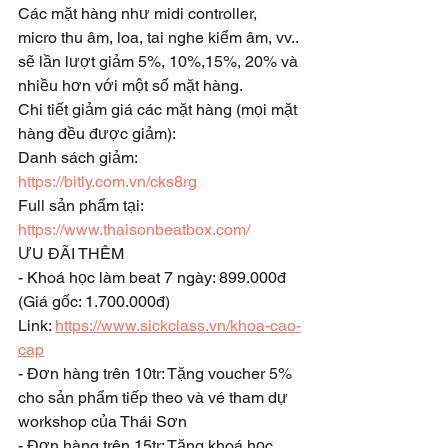
Các mặt hàng như midi controller, 
micro thu âm, loa, tai nghe kiểm âm, vv.. 
sẽ lần lượt giảm 5%, 10%,15%, 20% và 
nhiều hơn với một số mặt hàng. 
Chi tiết giảm giá các mặt hàng (mọi mặt 
hàng đều được giảm):
Danh sách giảm: 
https://bitly.com.vn/cks8rg
Full sản phẩm tại:
https://www.thaisonbeatbox.com/
ƯU ĐÃI THÊM 
- Khoá học làm beat 7 ngày: 899.000đ 
(Giá gốc: 1.700.000đ)
Link: 
https://www.sickclass.vn/khoa-cao-
cap
- Đơn hàng trên 10tr: Tặng voucher 5% 
cho sản phẩm tiếp theo và vé tham dự 
workshop của Thái Sơn
- Đơn hàng trên 15tr: Tặng khoá học 