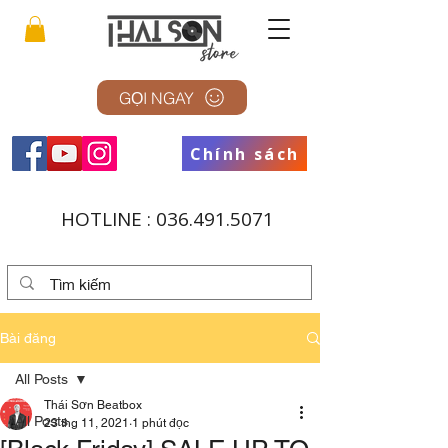
GỌI NGAY
Chính sách
HOTLINE :
036.491.5071
Bài đăng
All Posts
Thái Sơn Beatbox
All Posts
23 thg 11, 2021
1 phút đọc