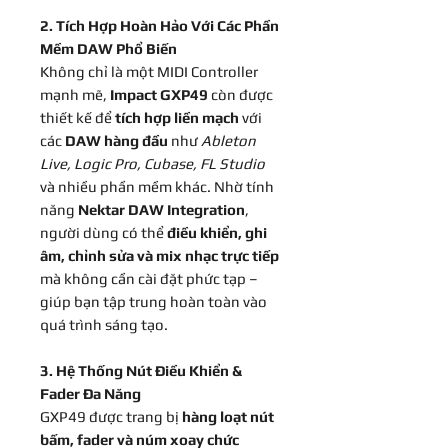
2. Tích Hợp Hoàn Hảo Với Các Phần
Mềm DAW Phổ Biến
Không chỉ là một MIDI Controller
mạnh mẽ,
Impact GXP49
còn được
thiết kế để
tích hợp liền mạch
với
các
DAW hàng đầu
như
Ableton
Live, Logic Pro, Cubase, FL Studio
và nhiều phần mềm khác. Nhờ tính
năng
Nektar DAW Integration
,
người dùng có thể
điều khiển, ghi
âm, chỉnh sửa và mix nhạc trực tiếp
mà không cần cài đặt phức tạp –
giúp bạn tập trung hoàn toàn vào
quá trình sáng tạo.
3. Hệ Thống Nút Điều Khiển &
Fader Đa Năng
GXP49 được trang bị
hàng loạt nút
bấm, fader và núm xoay chức