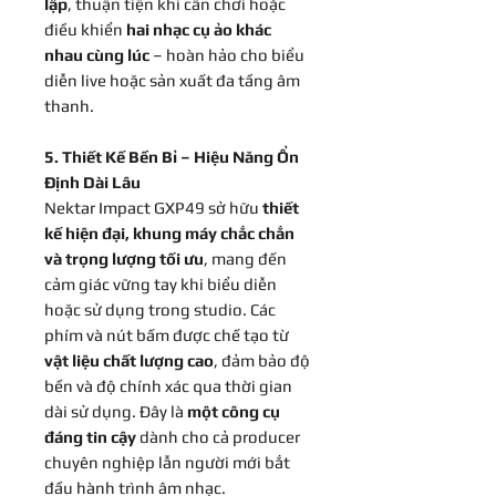
lập
, thuận tiện khi cần chơi hoặc
điều khiển
hai nhạc cụ ảo khác
nhau cùng lúc
– hoàn hảo cho biểu
diễn live hoặc sản xuất đa tầng âm
thanh.
5. Thiết Kế Bền Bỉ – Hiệu Năng Ổn
Định Dài Lâu
Nektar Impact GXP49 sở hữu
thiết
kế hiện đại, khung máy chắc chắn
và trọng lượng tối ưu
, mang đến
cảm giác vững tay khi biểu diễn
hoặc sử dụng trong studio. Các
phím và nút bấm được chế tạo từ
vật liệu chất lượng cao
, đảm bảo độ
bền và độ chính xác qua thời gian
dài sử dụng. Đây là
một công cụ
đáng tin cậy
dành cho cả producer
chuyên nghiệp lẫn người mới bắt
đầu hành trình âm nhạc.