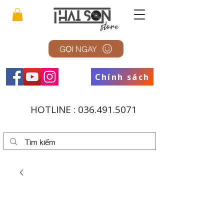
GỌI NGAY
Chính sách
HOTLINE :
036.491.5071