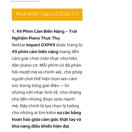
MUA NGAY | Gọi 032.8282.117
1. 49 Phím Cảm Biến Nặng – Trải
Nghiệm Piano Thực Thụ
Nektar
Impact GXP49
được trang bị
49 phím cảm biến nặng
mang đến
cảm giác chơi chân thực như trên
đàn piano cơ. Mỗi phím có độ phản
hồi mượt mà và chính xác, cho phép
người chơi thể hiện trọn vẹn cảm
xúc trong từng giai điệu — từ
những nốt nhạc tinh tế, nhẹ nhàng
cho đến những đoạn solo mạnh
mẽ. Đây chính là lựa chọn lý tưởng
cho những ai tìm kiếm
sự cân bằng
hoàn hảo giữa cảm giác thật tay và
khả năng điều khiển hiện đại
.