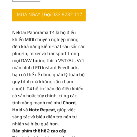
MUA NGAY | Gọi 032.8282.117
Nektar Panorama T4 là bộ điều
khiển MIDI chuyên nghiệp mang
đến khả năng kiểm soát sâu sắc các
plug-in, mixer và transport trong
mọi DAW tương thích VST/AU. Với
màn hình LED Instant Feedback,
bạn có thể dễ dàng quản lý toàn bộ
quy trình mà không cần chạm
chuột. T4 hỗ trợ bản đồ điều khiển
có sẵn hoặc tùy chỉnh, cùng các
tính năng mạnh mẽ như
Chord,
Hold
và
Note Repeat
, giúp việc
sáng tác và biểu diễn trở nên tự
nhiên và hiệu quả hơn.
Bàn phím thế hệ 2 cao cấp