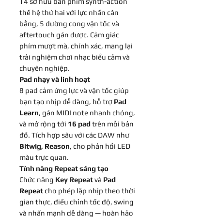
T4 sở hữu bàn phím synth-action
thế hệ thứ hai với lực nhấn cân
bằng, 5 đường cong vận tốc và
aftertouch gán được. Cảm giác
phím mượt mà, chính xác, mang lại
trải nghiệm chơi nhạc biểu cảm và
chuyên nghiệp.
Pad nhạy và linh hoạt
8 pad cảm ứng lực và vận tốc giúp
bạn tạo nhịp dễ dàng, hỗ trợ
Pad
Learn
, gán MIDI note nhanh chóng,
và mở rộng tới
16 pad
trên mỗi bản
đồ. Tích hợp sâu với các DAW như
Bitwig, Reason
, cho phản hồi LED
màu trực quan.
Tính năng Repeat sáng tạo
Chức năng
Key Repeat
và
Pad
Repeat
cho phép lặp nhịp theo thời
gian thực, điều chỉnh tốc độ, swing
và nhấn mạnh dễ dàng — hoàn hảo