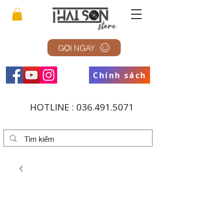
GỌI NGAY
Chính sách
HOTLINE :
036.491.5071