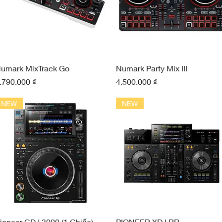
Xem nhanh
Xem nhanh
umark MixTrack Go
Numark Party Mix III
iá
Giá
.790.000 ₫
4.500.000 ₫
NEW
NEW
Xem nhanh
Xem nhanh
ioneer CDJ 3000 (1 Chiếc)
PIONEER XDJ RR