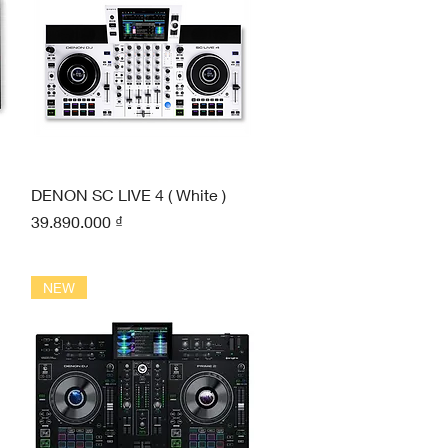
Xem nhanh
DENON SC LIVE 4 ( White )
Giá
39.890.000 ₫
NEW