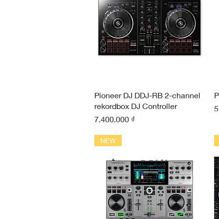
Xem nhanh
Pioneer DJ DDJ-RB 2-channel
P
rekordbox DJ Controller
G
5
Giá
7.400.000 ₫
NEW