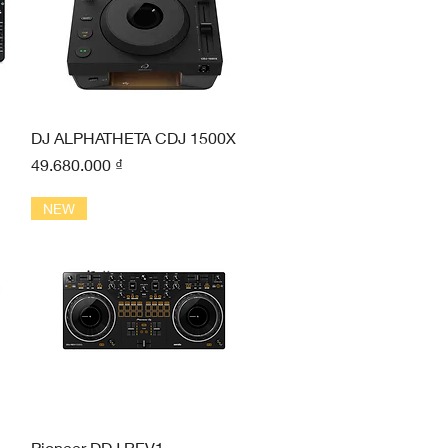
Xem nhanh
DJ ALPHATHETA CDJ 1500X
Giá
49.680.000 ₫
NEW
Xem nhanh
Pioneer DDJ REV1