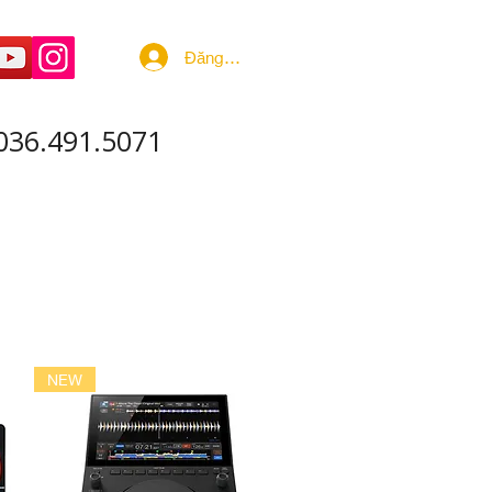
Đăng nhập
036.491.5071
 ÂM - SẢN XUẤT
More
NEW