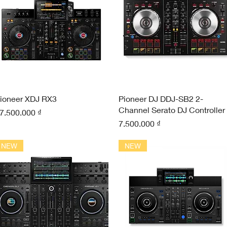
Xem nhanh
Xem nhanh
ioneer XDJ RX3
Pioneer DJ DDJ-SB2 2-
Channel Serato DJ Controller
iá
7.500.000 ₫
Giá
7.500.000 ₫
NEW
NEW