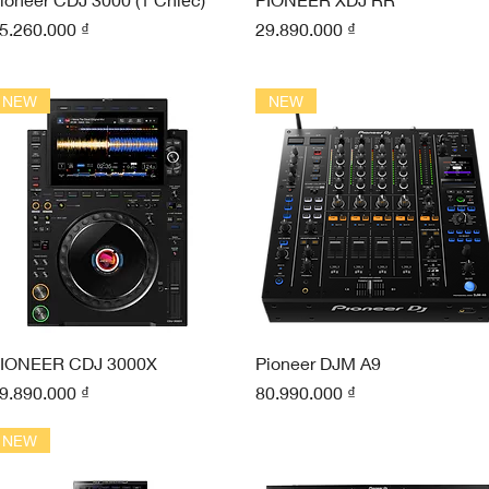
iá
Giá
5.260.000 ₫
29.890.000 ₫
NEW
NEW
Xem nhanh
Xem nhanh
IONEER CDJ 3000X
Pioneer DJM A9
iá
Giá
9.890.000 ₫
80.990.000 ₫
NEW