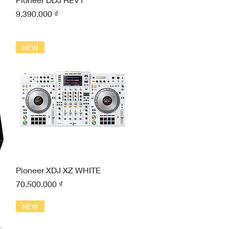
Giá
9.390.000 ₫
NEW
Xem nhanh
Pioneer XDJ XZ WHITE
Giá
70.500.000 ₫
NEW