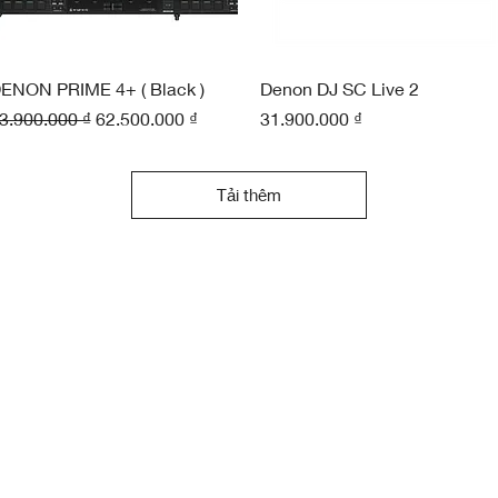
Xem nhanh
Xem nhanh
ENON PRIME 4+ ( Black )
Denon DJ SC Live 2
iá thông thường
Giá bán rẻ
Giá
3.900.000 ₫
62.500.000 ₫
31.900.000 ₫
Tải thêm
ng: