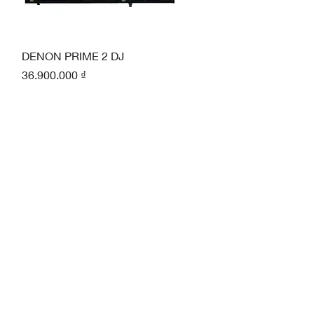
Xem nhanh
DENON PRIME 2 DJ
Giá
36.900.000 ₫