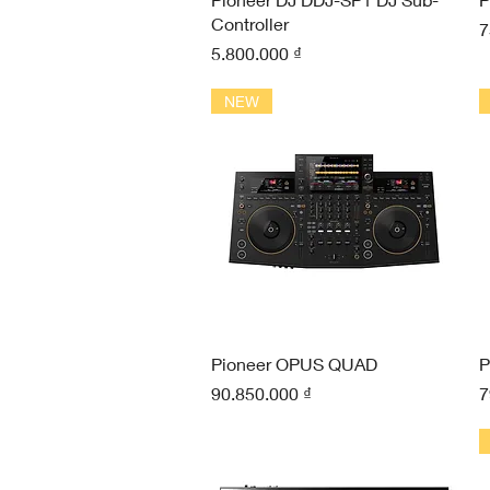
Controller
G
7
Giá
5.800.000 ₫
NEW
Xem nhanh
Pioneer OPUS QUAD
P
Giá
G
90.850.000 ₫
7