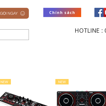
Chính sách
GỌI NGAY
HOTLINE : 
 STUDIO
THƯƠNG HIỆU
THU
NEW
NEW