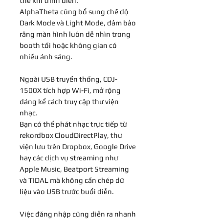
thể khi trình diễn.
AlphaTheta cũng bổ sung chế độ
Dark Mode và Light Mode, đảm bảo
rằng màn hình luôn dễ nhìn trong
booth tối hoặc không gian có
nhiều ánh sáng.
Ngoài USB truyền thống, CDJ-
1500X tích hợp Wi-Fi, mở rộng
đáng kể cách truy cập thư viện
nhạc.
Bạn có thể phát nhạc trực tiếp từ
rekordbox CloudDirectPlay, thư
viện lưu trên Dropbox, Google Drive
hay các dịch vụ streaming như
Apple Music, Beatport Streaming
và TIDAL mà không cần chép dữ
liệu vào USB trước buổi diễn.
Việc đăng nhập cũng diễn ra nhanh