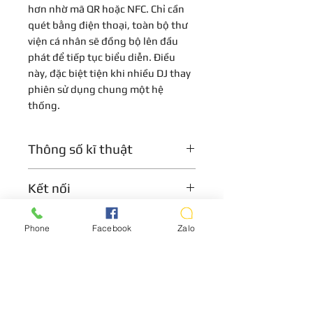
hơn nhờ mã QR hoặc NFC. Chỉ cần
quét bằng điện thoại, toàn bộ thư
viện cá nhân sẽ đồng bộ lên đầu
phát để tiếp tục biểu diễn. Điều
này, đặc biệt tiện khi nhiều DJ thay
phiên sử dụng chung một hệ
thống.
Thông số kĩ thuật
Model: AlphaTheta CDJ 1500 X
Kết nối
Thương hiệu: AlphaTheta
(Pioneer)
+ Cổng USB Type-A x 1 (lưu trữ)
Loại: Bàn DJ - Đầu phát DJ
Bảo Hành
Phone
Facebook
Zalo
+ Cổng USB Type-C x 2 (lưu trữ x
Màn hình: 10.1 inch
1/kết nối PC x 1)
Loại nguồn điện: Bộ chuyển đổi
Bảo hành 1 năm
+ Cổng LAN x 1 (PRO DJ LINK)
AC
+ Mạng LAN không dây (IEEE
Điện áp/dòng điện định mức: DC
802.11 a/b/g/n/ac)
12 V/3.0 A
+ Hỗ trợ đăng nhập NFC