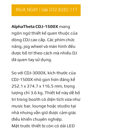
MUA NGAY | Gọi 032.8282.117
AlphaTheta CDJ-1500X
mang
ngôn ngữ thiết kế quen thuộc của
dòng CDJ cao cấp. Các phím chức
năng, jog wheel và màn hình đều
được bố trí theo cách mà nhiều DJ
đã quen tay sử dụng.
So với CDJ-3000X, kích thước của
CDJ-1500X nhỏ gọn hơn đáng kể
252.1 x 374.7 x 116.5 mm, trọng
lượng chỉ 3.6 kg. Thiết kế này dễ bố
trí trong booth có diện tích vừa như
music bar, lounge hoặc studio tại
nhà nhưng vẫn giữ được cảm giác
điều khiển chuyên nghiệp.
Mặt trước thiết bị còn có dải LED