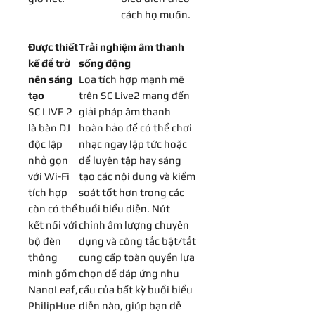
cách họ muốn.
Được thiết
Trải nghiệm âm thanh
kế để trở
sống động
nên sáng
Loa tích hợp mạnh mẽ
tạo
trên SC Live2 mang đến
SC LIVE 2
giải pháp âm thanh
là bàn DJ
hoàn hảo để có thể chơi
độc lập
nhạc ngay lập tức hoặc
nhỏ gọn
để luyện tập hay sáng
với Wi-Fi
tạo các nội dung và kiểm
tích hợp
soát tốt hơn trong các
còn có thể
buổi biểu diễn. Nút
kết nối với
chỉnh âm lượng chuyên
bộ đèn
dụng và công tắc bật/tắt
thông
cung cấp toàn quyền lựa
minh gồm
chọn để đáp ứng nhu
NanoLeaf,
cầu của bất kỳ buổi biểu
PhilipHue
diễn nào, giúp bạn dễ