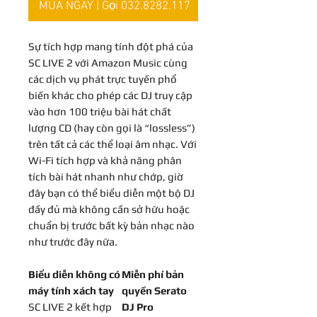
MUA NGAY | Gọi 032.8282.117
Sự tích hợp mang tính đột phá của
SC LIVE 2 với Amazon Music cùng
các dịch vụ phát trực tuyến phổ
biến khác cho phép các DJ truy cập
vào hơn 100 triệu bài hát chất
lượng CD (hay còn gọi là “lossless”)
trên tất cả các thể loại âm nhạc. Với
Wi-Fi tích hợp và khả năng phân
tích bài hát nhanh như chớp, giờ
đây bạn có thể biểu diễn một bộ DJ
đầy đủ mà không cần sở hữu hoặc
chuẩn bị trước bất kỳ bản nhạc nào
như trước đây nữa.
Biểu diễn không có
Miễn phí bản
máy tính xách tay
quyền Serato
SC LIVE 2 kết hợp
DJ Pro