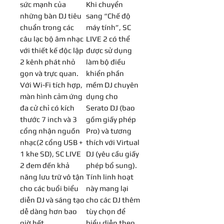
sức mạnh của
Khi chuyển
những bàn DJ tiêu
sang “Chế độ
chuẩn trong các
máy tính”, SC
câu lạc bộ âm nhạc
LIVE 2 có thể
với thiết kế độc lập
được sử dụng
2 kênh phát nhỏ
làm bộ điều
gọn và trực quan.
khiển phần
Với Wi-Fi tích hợp,
mềm DJ chuyên
màn hình cảm ứng
dụng cho
đa cử chỉ có kích
Serato DJ (bao
thước 7 inch và 3
gồm giấy phép
cổng nhận nguồn
Pro) và tương
nhạc(2 cổng USB +
thích với Virtual
1 khe SD), SC LIVE
DJ (yêu cầu giấy
2 đem đến khả
phép bổ sung).
năng lưu trữ vô tận
Tính linh hoạt
cho các buổi biểu
này mang lại
diễn DJ và sáng tạo
cho các DJ thêm
dễ dàng hơn bao
tùy chọn để
giờ hết.
biểu diễn theo