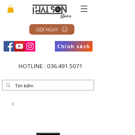
GỌI NGAY
Chính sách
HOTLINE :
036.491.5071