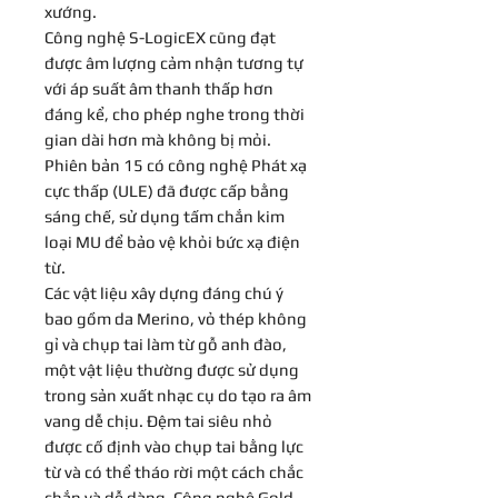
xướng.
Công nghệ S-LogicEX cũng đạt
được âm lượng cảm nhận tương tự
với áp suất âm thanh thấp hơn
đáng kể, cho phép nghe trong thời
gian dài hơn mà không bị mỏi.
Phiên bản 15 có công nghệ Phát xạ
cực thấp (ULE) đã được cấp bằng
sáng chế, sử dụng tấm chắn kim
loại MU để bảo vệ khỏi bức xạ điện
từ.
Các vật liệu xây dựng đáng chú ý
bao gồm da Merino, vỏ thép không
gỉ và chụp tai làm từ gỗ anh đào,
một vật liệu thường được sử dụng
trong sản xuất nhạc cụ do tạo ra âm
vang dễ chịu. Đệm tai siêu nhỏ
được cố định vào chụp tai bằng lực
từ và có thể tháo rời một cách chắc
chắn và dễ dàng. Công nghệ Gold