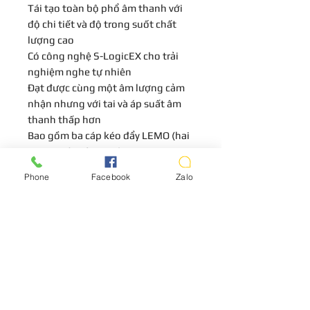
Tái tạo toàn bộ phổ âm thanh với
độ chi tiết và độ trong suốt chất
lượng cao
Có công nghệ S-LogicEX cho trải
nghiệm nghe tự nhiên
Đạt được cùng một âm lượng cảm
nhận nhưng với tai và áp suất âm
thanh thấp hơn
Bao gồm ba cáp kéo đẩy LEMO (hai
3,5mm và một 1/4")
Bảo hành 5 năm có giới hạn
Phone
Facebook
Zalo
LIÊN HỆ