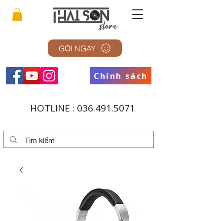
GỌI NGAY
Chính sách
HOTLINE :
036.491.5071