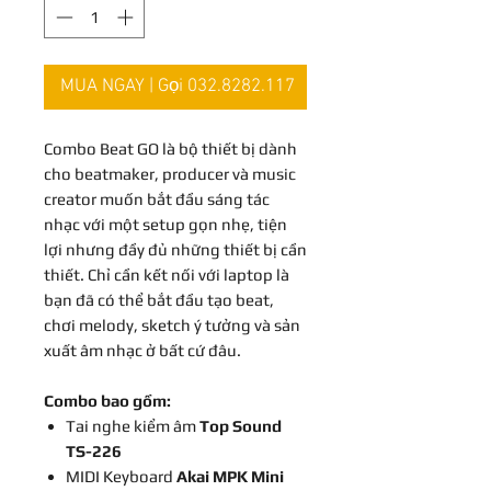
MUA NGAY | Gọi 032.8282.117
Combo Beat GO là bộ thiết bị dành
cho beatmaker, producer và music
creator muốn bắt đầu sáng tác
nhạc với một setup gọn nhẹ, tiện
lợi nhưng đầy đủ những thiết bị cần
thiết. Chỉ cần kết nối với laptop là
bạn đã có thể bắt đầu tạo beat,
chơi melody, sketch ý tưởng và sản
xuất âm nhạc ở bất cứ đâu.
Combo bao gồm:
Tai nghe kiểm âm
Top Sound
TS-226
MIDI Keyboard
Akai MPK Mini