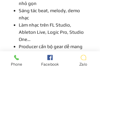
nhỏ gọn
Sáng tác beat, melody, demo
nhạc
Làm nhạc trên FL Studio,
Ableton Live, Logic Pro, Studio
One…
Producer cần bộ gear dễ mang
theo nhưng vẫn hiệu quả
Phone
Facebook
Zalo
LIÊN HỆ
Vui lòng gọi trước khi đến mua hàng:
Địa chỉ: S8, đường số 16 - P3 - Q.Bình