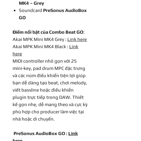
MK4 – Grey
Soundcard
PreSonus AudioBox
GO
Điểm nổi bật của Combo Beat GO
:
Akai MPK Mini MK4 Grey :
Link here
Akai MPK Mini MK4 Black :
Link
here
MIDI controller nhỏ gọn với 25
mini-key, pad drum MPC đặc trưng
và các núm điều khiển tiện lợi giúp
bạn dễ dàng tạo beat, chơi melody,
viết bassline hoặc điều khiển
plugin trực tiếp trong DAW. Thiết
kế gọn nhẹ, dễ mang theo và cực kỳ
phù hợp cho producer làm việc tại
nhà hoặc di chuyển.
PreSonus AudioBox GO :
Link
here