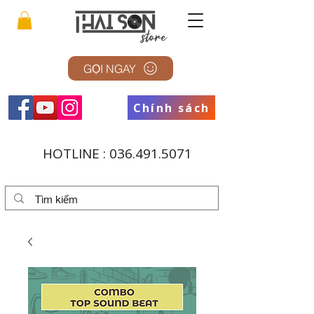
GỌI NGAY
Chính sách
HOTLINE :
036.491.5071