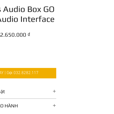
 Audio Box GO
Audio Interface
Giá
Giá
2.650.000 ₫
thông
bán
thường
rẻ
 | Gọi 032.8282.117
uật
ẢO HÀNH