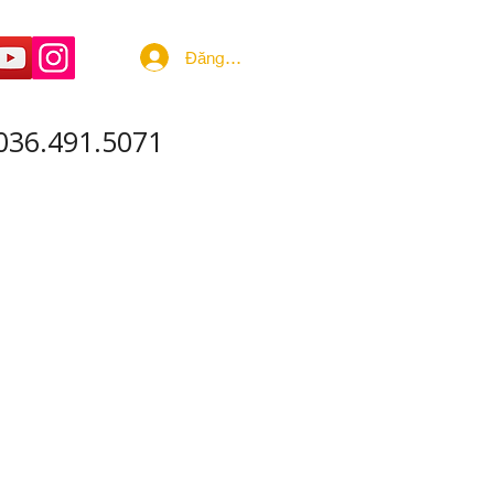
Đăng nhập
036.491.5071
 ÂM - SẢN XUẤT
More