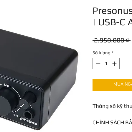
Presonus
| USB-C 
 2.950.000 ₫ 
Số lượng
*
MUA NGAY
Thông số kỹ th
8.2 ounces
CHÍNH SÁCH B