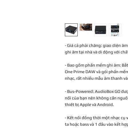
- Giá cả phải chăng: giao diện â
ghi âm tại nhà và di động với c
- Bao gồm phần mềm ghi âm: Bắt
One Prime DAW và gói phần mề
nhạc, rất nhiều mẫu âm thanh và
- Bus-Powered: AudioBox GO được
nối của bạn nên không cần nguồn
thiết bị Apple và Android.
- Kết nối đồng thời một nhạc cụ v
ta hoặc bass và 1 đầu vào kết h