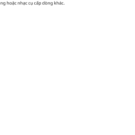
ống hoặc nhạc cụ cấp dòng khác.
Date First Availab
Color Name
Compatible Devic
Hardware Interfa
Supported Softw
Size
ng:
Operating Syste
.Bình Thạnh - TP.HCM