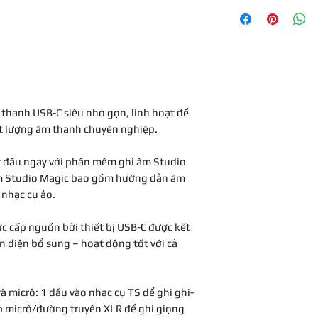
Product Dimensi
Bảo hành 1 năm , đổ
nhà sản xuất
Country of Origin
ASIN
Item model numb
m thanh USB-C siêu nhỏ gọn, linh hoạt để
hất lượng âm thanh chuyên nghiệp.
Customer Review
 đầu ngay với phần mềm ghi âm Studio
m Studio Magic bao gồm hướng dẫn âm
 nhạc cụ ảo.
Best Sellers Rank
 cấp nguồn bởi thiết bị USB-C được kết
 điện bổ sung – hoạt động tốt với cả
à micrô: 1 đầu vào nhạc cụ TS để ghi ghi-
ợp micrô/đường truyền XLR để ghi giọng