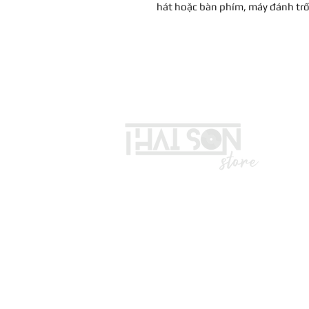
hát hoặc bàn phím, máy đánh tr
LIÊN HỆ
Vui lòng gọi trước khi đến mua hà
Địa chỉ: S8, đường số 16 - P3 - Q
*Hotline :
036.491.5071
(Tư vấn mua hàng)