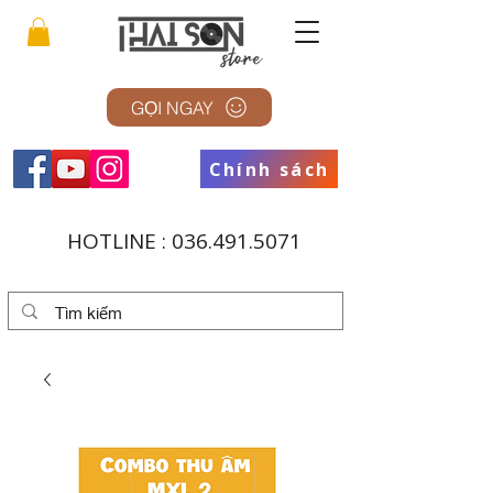
GỌI NGAY
Chính sách
HOTLINE :
036.491.5071