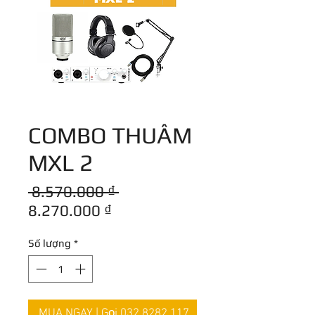
COMBO THUÂM
MXL 2
Giá
 8.570.000 ₫ 
Giá
thông
8.270.000 ₫
bán
thường
Số lượng
*
rẻ
MUA NGAY | Gọi 032.8282.117