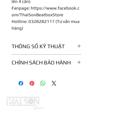
lên 4 căn)
Fanpage: https://www.facebook.c
om/ThaiSonBeatboxStore
Hotline: 0328282117 (Tư vấn mua
hàng)
THÔNG SỐ KỸ THUẬT
Tube Type:
Pressure
CHÍNH SÁCH BẢO HÀNH
gradient
condenser
12 tháng
microphone
Diaphragm:
6 micron gold-
sputtered
Frequency
30 Hz - 20 kHz
Response:
LIÊN HỆ
Polar Pattern:
Cardioid