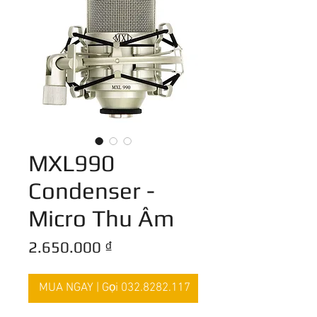
MXL990
Condenser -
Micro Thu Âm
Giá
2.650.000 ₫
MUA NGAY | Gọi 032.8282.117