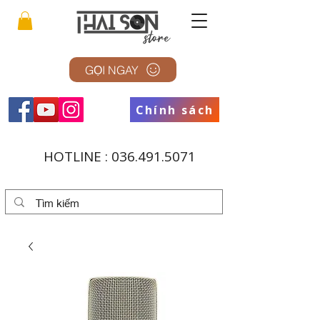
GỌI NGAY
Chính sách
HOTLINE :
036.491.5071