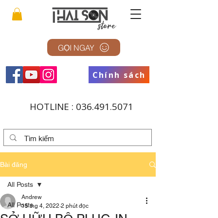
GỌI NGAY
Chính sách
HOTLINE :
036.491.5071
Bài đăng
All Posts
Andrew
All Posts
15 thg 4, 2022
2 phút đọc