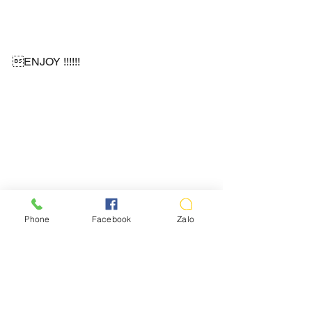
ENJOY !!!!!!
Chúc mọi người thành công nha ! Cảm 
ơn mọi người đã đọc.
Phone
Facebook
Zalo
--------------------------------------------------------
----------------
Thái Sơn Beatbox Store – Cửa hàng 
chuyên các thiết bị điện tử sản xuất âm 
nhạc 