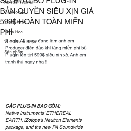
SỞ HỮU BỘ PLUG-IN
Ableton Tutorial
BẢN QUYỀN SIÊU XỊN GIÁ
Category 2
599$ HOÀN TOÀN MIỄN
khach-hang
PHÍ
Khoa Hoc
Plugin Alliance đang làm anh em 
VLOG Làm Nhạc
Producer điên đảo khi tặng miễn phí bộ 
Sản phẩm
Plugin lên tới 599$ siêu xịn xò. Anh em 
tranh thủ ngay nha !!! 
CÁC PLUG-IN BAO GỒM: 
Native Instruments’ ETHEREAL 
EARTH, iZotope’s Neutron Elements 
package, and the new PA Soundwide 