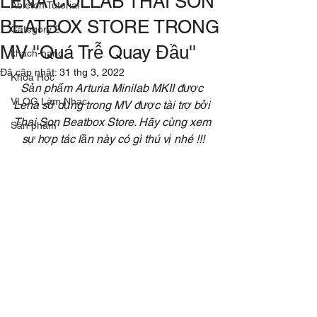
LENA COLLAB THAI SON
Ableton Tutorial
BEATBOX STORE TRONG
Category 2
MV ''Quá Trễ Quay Đầu''
khach-hang
Đã cập nhật:
31 thg 3, 2022
Khoa Hoc
Sản phẩm Arturia Minilab MKII được 
VLOG Làm Nhạc
Lena sử dụng trong MV được tài trợ bởi 
Thai Son Beatbox Store. Hãy cùng xem 
Sản phẩm
sự hợp tác lần này có gì thú vị nhé !!!