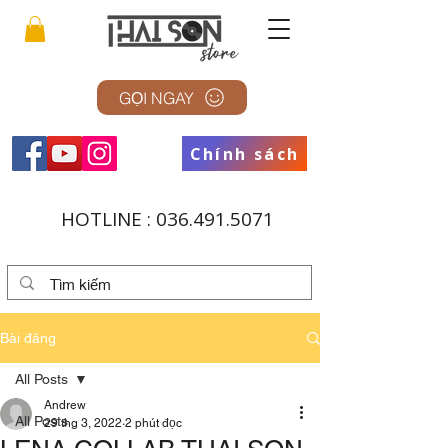
GỌI NGAY
Chính sách
HOTLINE :
036.491.5071
Bài đăng
All Posts
Andrew
All Posts
29 thg 3, 2022
2 phút đọc