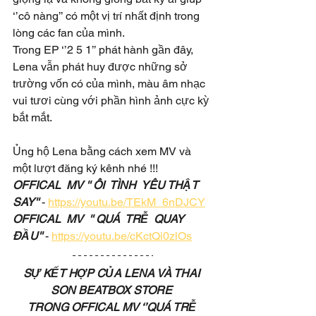
‘’cô nàng’’ có một vị trí nhất định trong 
lòng các fan của mình.
Trong EP ‘’2 5 1’’ phát hành gần đây, 
Lena vẫn phát huy được những sở 
trường vốn có của mình, màu âm nhạc 
vui tươi cùng với phần hình ảnh cực kỳ 
bắt mắt.
Ủng hộ Lena bằng cách xem MV và 
một lượt đăng ký kênh nhé !!!
OFFICAL  MV '' ÔI  TÌNH  YÊU THẬT  
SAY'' 
- 
https://youtu.be/TEkM_6nDJCY
OFFICAL  MV  '' QUÁ  TRỄ  QUAY  
ĐẦU'' 
- 
https://youtu.be/cKctQi0zlOs
SỰ KẾT HỢP CỦA LENA VÀ THAI 
SON BEATBOX STORE 
TRONG OFFICAL MV ‘’QUÁ TRỄ 