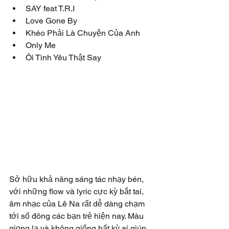
SAY feat T.R.I
Love Gone By
Khéo Phải Là Chuyện Của Anh
Only Me
Ôi Tình Yêu Thật Say
Sở hữu khả năng sáng tác nhạy bén, 
với những flow và lyric cực kỳ bắt tai, 
âm nhạc của Lê Na rất dễ dàng chạm 
tới số đông các bạn trẻ hiện nay. Màu 
giọng lạ và không giống bất kỳ ai giúp 