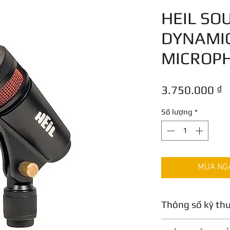
HEIL SO
DYNAMI
MICROP
G
3.750.000 ₫
Số lượng
*
MUA NGAY
Thông số kỹ th
Capsule