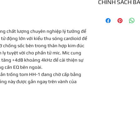
CHÍNH SÁCH B
Polar Pattern
Bảo hành 1 năm
Frequency Range
ộng chất lượng chuyên nghiệp lý tưởng để
 tử động lớn với kiểu thu sóng cardioid để
Impedance
 đỡ chống sốc bên trong thân hợp kim đúc
 ly tuyệt vời cho phần tử mic. Mic cung
Sensitivity
c tăng +4dB khoảng 4kHz để cải thiện sự
ng cần EQ bên ngoài.
Output Connector
 gắn trống tom HH-1 đang chờ cấp bằng
\n
hống này được gắn ngay trên vành của
\n
Package Weight
Box Dimensions
(LxWxH)