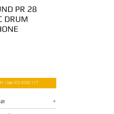
UND PR 28
C DRUM
HONE
iá
 | Gọi 032.8282.117
uật
Dynamic