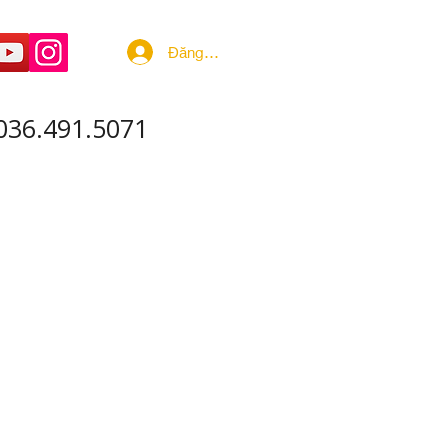
Đăng nhập
036.491.5071
 ÂM - SẢN XUẤT
More