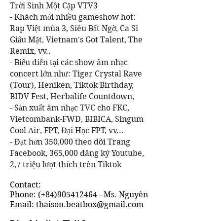
Trời Sinh Một Cặp VTV3
- Khách mời nhiều gameshow hot:
Rap Việt mùa 3, Siêu Bất Ngờ, Ca Sĩ
Giấu Mặt, Vietnam's Got Talent, The
Remix, vv..
- Biểu diễn tại các show âm nhạc
concert lớn như: Tiger Crystal Rave
(Tour), Heniken, Tiktok Birthday,
BIDV Fest, Herbalife Countdown,
- Sản xuất âm nhạc TVC cho FKC,
Vietcombank-FWD, BIBICA, Singum
Cool Air, FPT, Đại Học FPT, vv...
- Đạt hơn 350,000 theo dõi Trang
Facebook, 365,000 đăng ký Youtube,
2,7 triệu lượt thích trên Tiktok
Contact:
Phone: (+84)905412464 - Ms. Nguyên
Email: thaison.beatbox@gmail.com