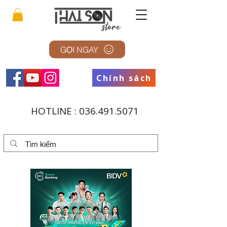
GỌI NGAY
Chính sách
HOTLINE :
036.491.5071