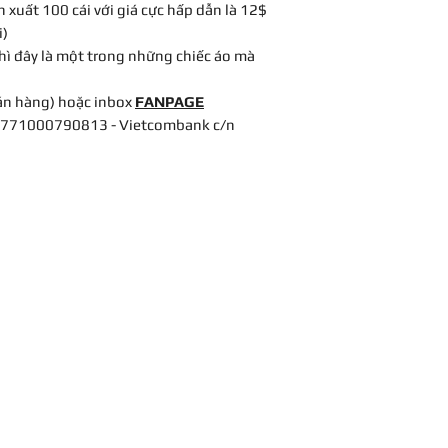
 xuất 100 cái với giá cực hấp dẫn là 12$
i)
 thì đây là một trong những chiếc áo mà
án hàng) hoặc inbox
FANPAGE
 0771000790813 - Vietcombank c/n
ng:
.Bình Thạnh - TP.HCM