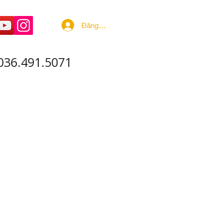
Đăng nhập
036.491.5071
 ÂM - SẢN XUẤT
More