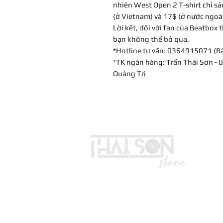
nhiên West Open 2 T-shirt chỉ sản
(ở Vietnam) và 17$ (ở nước ngoà
Lời kết, đối với fan của Beatbox
bạn không thể bỏ qua.
*Hotline tư vấn: 0364915071 (B
*TK ngân hàng: Trần Thái Sơn -
Quảng Trị
LIÊN HỆ
Vui lòng gọi trước khi đến mua hà
Địa chỉ: S8, đường số 16 - P3 - Q