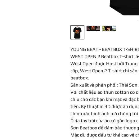
YOUNG BEAT - BEATBOX T-SHIR
WEST OPEN 2 Beatbox T-shirt lấy
West Open được Host bởi Trung KT
cấp, West Open 2 T-shirt chỉ sản x
beatbox.
Sản xuất và phân phối: Thái Sơn
Với chất liệu áo thun cotton co 
chịu cho các bạn khi mặc và đặc b
tiên. Kỹ thuật in 3D được áp dụn
chính xác hình ảnh mà chúng tôi
Ở rìa tay trái của áo có gắn logo
Sơn Beatbox để đảm bảo thương 
Mặc dù được đầu tư khá cao về c