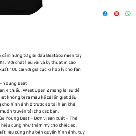
HOTLINE: 03649150
Các sản phẩm đều n
thức chuyển khoản 
Thông tin tài khoả
Chủ tài khoản: T
Số tài khoản: 0
Ngân hàng Vietc
T
 cảm hứng từ giải đấu Beatbox miền tây
. Với chất liệu vải và kỹ thuật in cao
uất 100 cái với giá cực kì hợp lý cho fan
 – Young Beat
dãn 4 chiều, West Open 2 mang lại sự dễ
iệt không bị ra màu kể cả lần giặt đầu
g cho hình ảnh ở trước áo tái hiện khá
 muốn truyền tải cho các bạn.
 của Young Beat – Đơn vị sản xuất – Thái
hiệu cũng như thẩm mỹ cho chiếc áo.
hất liệu cũng như bản quyền hình ảnh, tuy