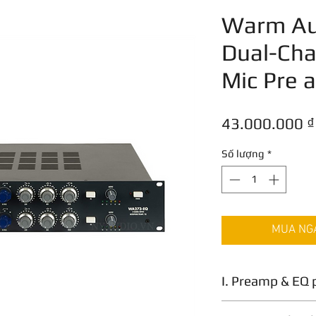
Warm Au
Dual-Cha
Mic Pre 
43.000.000 ₫
Số lượng
*
MUA NGAY
I. Preamp & EQ 
Được chế tác hoàn 