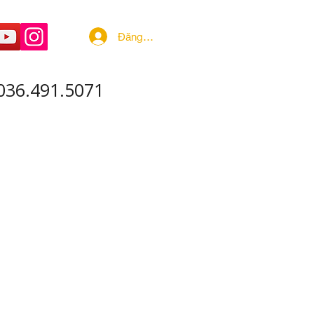
Đăng nhập
036.491.5071
 ÂM - SẢN XUẤT
More