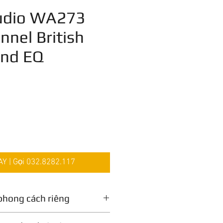
dio WA273
nnel British
and EQ
Giá
 | Gọi 032.8282.117
phong cách riêng
toàn bằng tay theo truyền thống