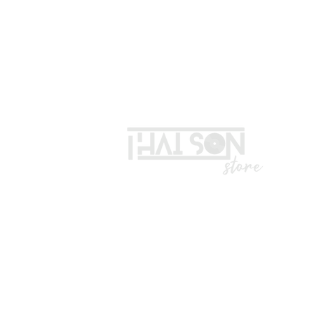
LIÊN HỆ
Vui lòng gọi trước khi đến mua hà
Địa chỉ: S8, đường số 16 - P3 - Q
*Hotline :
036.491.5071
(Tư vấn mua hàng)