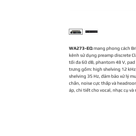
WA273-EQ
mang phong cách Brit
kênh sử dụng preamp discrete Cla
tối đa 60 dB, phantom 48 V, pad
trưng gồm: high shelving 12 kHz
shelving 35 Hz, đảm bảo xử lý m
chắn, noise cực thấp và headr
áp, chi tiết cho vocal, nhạc cụ v