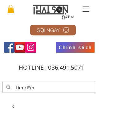
GỌI NGAY
Chính sách
HOTLINE :
036.491.5071