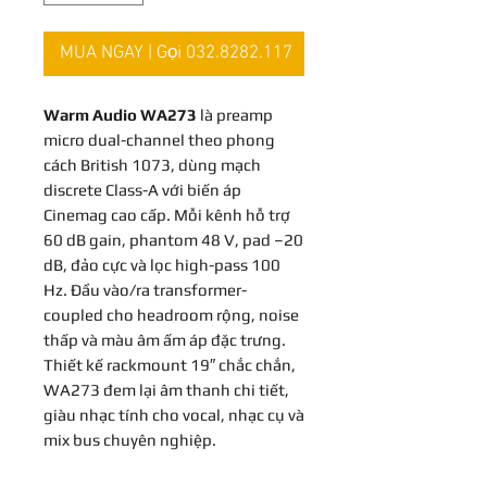
MUA NGAY | Gọi 032.8282.117
Warm Audio WA273
là preamp
micro dual-channel theo phong
cách British 1073, dùng mạch
discrete Class-A với biến áp
Cinemag cao cấp. Mỗi kênh hỗ trợ
60 dB gain, phantom 48 V, pad –20
dB, đảo cực và lọc high-pass 100
Hz. Đầu vào/ra transformer-
coupled cho headroom rộng, noise
thấp và màu âm ấm áp đặc trưng.
Thiết kế rackmount 19″ chắc chắn,
WA273 đem lại âm thanh chi tiết,
giàu nhạc tính cho vocal, nhạc cụ và
mix bus chuyên nghiệp.