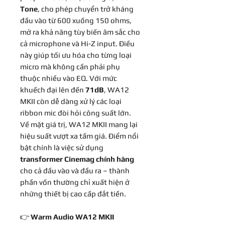
Tone
, cho phép chuyển trở kháng
đầu vào từ 600 xuống 150 ohms,
mở ra khả năng tùy biến âm sắc cho
cả microphone và Hi-Z input. Điều
này giúp tối ưu hóa cho từng loại
micro mà không cần phải phụ
thuộc nhiều vào EQ. Với mức
khuếch đại lên đến
71dB
, WA12
MKII còn dễ dàng xử lý các loại
ribbon mic đòi hỏi công suất lớn.
Về mặt giá trị, WA12 MKII mang lại
hiệu suất vượt xa tầm giá. Điểm nổi
bật chính là việc sử dụng
transformer Cinemag chính hãng
cho cả đầu vào và đầu ra – thành
phần vốn thường chỉ xuất hiện ở
những thiết bị cao cấp đắt tiền.
👉
Warm Audio WA12 MKII