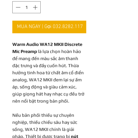
MUA NGAY | Gọi 032.8282.117
Warm Audio WA12 MKII Discrete
Mic Preamp
là lựa chọn hoàn hảo
để mang đến màu sắc âm thanh
đặc trưng và đầy cuốn hút. Thừa
hưởng tinh hoa từ chất âm cổ điển
analog, WA12 MKII đem lại sự ấm
áp, sống động và giàu cảm xúc,
giúp giọng hát hay nhạc cụ đều trở
nên nổi bật trong bản phối.
Nếu bản phối thiếu sự chuyên
nghiệp, thiếu chiều sâu hay sức
sống, WA12 MKII chính là giải
pháp. Thiết bị được trang bị
nút