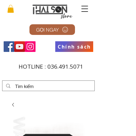
GỌI NGAY
Chính sách
HOTLINE :
036.491.5071