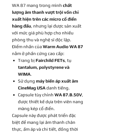
WA 87 mang trong mình
chất
lượng âm thanh vượt trội vốn chỉ
xuất hiện trên các micro cổ điển
hàng đầu
, nhưng lại được sản xuất
với mức giá phù hợp cho nhiều
phòng thu và nghệ sĩ độc lập.
Điểm nhấn của
Warm Audio WA 87
nằm ở phần cứng cao cấp:
Trang bị
Fairchild FETs
, tụ
tantalum, polystyrene và
WIMA
.
Sử dụng
máy biến áp xuất âm
CineMag USA
danh tiếng.
Capsule tùy chỉnh
WA 87.B.50V
,
được thiết kế dựa trên viên nang
màng kép cổ điển.
Capsule này được phát triển đặc
biệt để mang lại âm thanh chân
thực, ấm áp và chi tiết, đồng thời