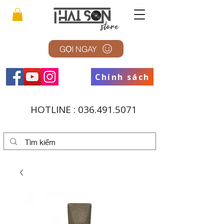
GỌI NGAY
Chính sách
HOTLINE :
036.491.5071