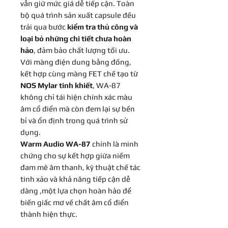
vẫn giữ mức giá dễ tiếp cận. Toàn
bộ quá trình sản xuất capsule đều
trải qua bước
kiểm tra thủ công và
loại bỏ những chi tiết chưa hoàn
hảo
, đảm bảo chất lượng tối ưu.
Với màng điện dung bằng đồng,
kết hợp cùng màng FET chế tạo từ
NOS Mylar tinh khiết
, WA-87
không chỉ tái hiện chính xác màu
âm cổ điển mà còn đem lại sự bền
bỉ và ổn định trong quá trình sử
dụng.
Warm Audio WA-87
chính là minh
chứng cho sự kết hợp giữa niềm
đam mê âm thanh, kỹ thuật chế tác
tinh xảo và khả năng tiếp cận dễ
dàng ,một lựa chọn hoàn hảo để
biến giấc mơ về chất âm cổ điển
thành hiện thực.