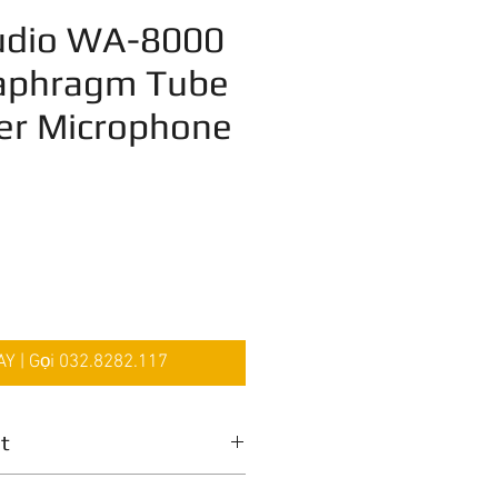
dio WA-8000
iaphragm Tube
er Microphone
Giá
 | Gọi 032.8282.117
ật
ndenser cao cấp – Âm thanh ấm