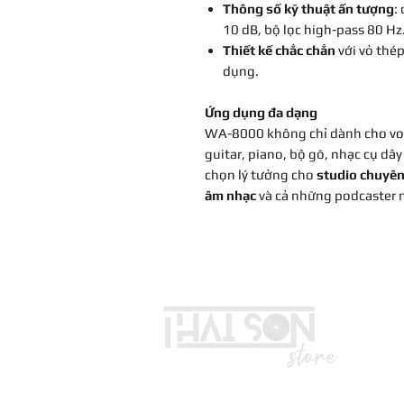
Thông số kỹ thuật ấn tượng
:
10 dB, bộ lọc high-pass 80 Hz
Thiết kế chắc chắn
với vỏ thé
dụng.
Ứng dụng đa dạng
WA-8000 không chỉ dành cho voca
guitar, piano, bộ gõ, nhạc cụ dây 
chọn lý tưởng cho
studio chuyên
âm nhạc
và cả những podcaster 
LIÊN HỆ