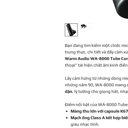
Bạn đang tìm kiếm một chiếc mic
trung thực, chi tiết và đầy cảm
Warm Audio WA-8000 Tube Co
thoại” tái hiện chất âm kinh điển
Lấy cảm hứng từ những dòng mic
những năm 90, WA-8000 mang 
dặn
, lý tưởng cho giọng hát, nh
Điểm nổi bật của WA-8000 Tube
Màng thu lớn với capsule K6
Mạch ống Class A kết hợp bi
giàu nhạc tính.