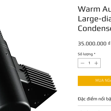
Warm Au
Large-d
Condens
35.000.000 ₫
Số lượng
*
MUA NGAY
Đặc điểm nổi b
Công nghệ Tube Co