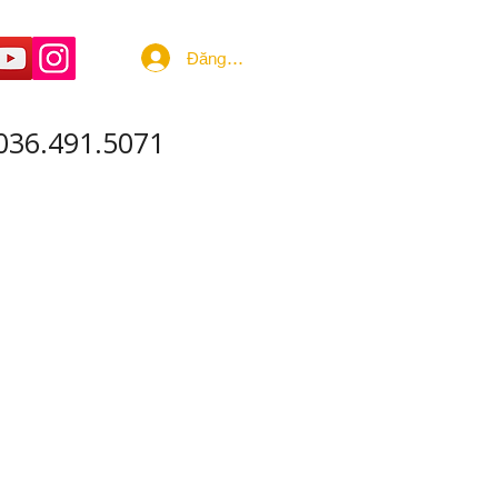
Đăng nhập
036.491.5071
 ÂM - SẢN XUẤT
More