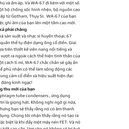
hú và ấm áp. Và WA-67 đi kèm với một số
ột bộ chống sốc hình nhện, bộ nguồn cao
 cấp từ Gotham, Thụy Sĩ. WA-67 của bạn
ệc ghi âm của bạn lên một tầm cao mới.
 cả phải chăng
hà sản xuất và nhạc sĩ huyền thoại, 67
 quần thể tụ điện dạng ống cổ điển. Giai
a trên thiết kế viên nang nổi tiếng và
ượt ra ngoài cách thể hiện tinh thần của
một cách tỉ mỉ, WA-67 chắc chắn sẽ gây ấn
hể phủ nhận có thể làm sống động các
rung cảm cổ điển và hiệu suất hiện đại:
p đáng kinh ngạc!
g thu mới của bạn
iaphragm tube condensers , ứng dụng
trí là giọng hát. Không nghi ngờ gì nữa,
nhưng bạn sẽ thấy rằng nó có âm thanh
dụng. Chúng tôi nhận thấy rằng nó tạo ra
đặc biệt là khi đẩy một máy nén FET. Và nó
 tiết cao cấp, làm cho nó không có trí tuệ