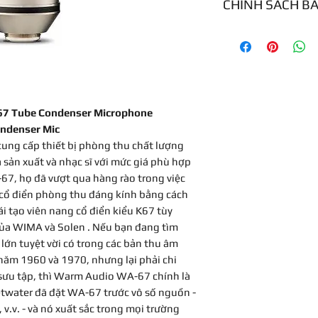
CHÍNH SÁCH B
EF86 Tube & Hig
Smooth, Butter
12 tháng
For Vocals & Ins
Omni, Figure-8, 
20 Hz to 20 kHz
High-Pass Filter
Shockmount & 
67 Tube Condenser Microphone
Power Supply & 7
ondenser Mic
Wooden Case
ung cấp thiết bị phòng thu chất lượng
 sản xuất và nhạc sĩ với mức giá phù hợp
67, họ đã vượt qua hàng rào trong việc
 cổ điển phòng thu đáng kính bằng cách
ái tạo viên nang cổ điển kiểu K67 tùy
của WIMA và Solen . Nếu bạn đang tìm
lớn tuyệt vời có trong các bản thu âm
ăm 1960 và 1970, nhưng lại phải chi
 sưu tập, thì Warm Audio WA-67 chính là
etwater đã đặt WA-67 trước vô số nguồn -
 v.v. - và nó xuất sắc trong mọi trường