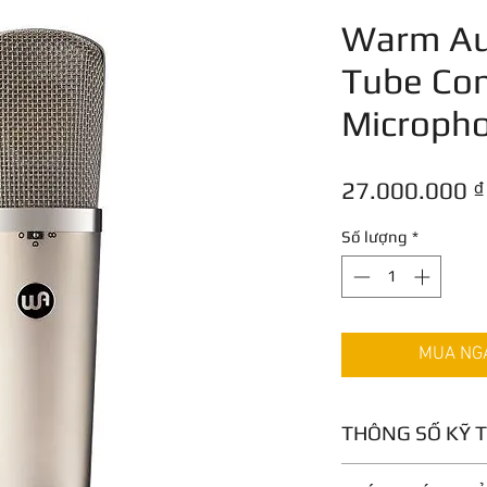
Warm Au
Tube Co
Microph
27.000.000 ₫
Số lượng
*
MUA NGAY
THÔNG SỐ KỸ 
Recreation of Tu