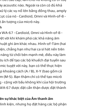
ây acoustic nào. Ngoài ra còn có đủ khả
xử lý các vụ nổ lớn bằng đồng thau, amply
cực của nó - Cardioid, Omni và Hình-of-8 -
ất ấn tượng của micrô này.
h
 WA-67 - Cardioid, Omni và Hình-of-8 -
yệt vời khi khám phá các khả năng âm
thuật ghi âm khác nhau. Hình-of-Tám (hai
iện, chẳng hạn như hai ca sĩ hát nền trên
 năng từ chối bên mạnh mẽ, điều này làm
u ích để tạo các bộ khuếch đại tuyến sau
 mic tuyệt vời này, bạn có thể thực hiện
p khoảng cách (A / B), X-Y (bao gồm cả
m (M-S). Bạn thậm chí có thể tạo micrô
 - cộng với bầu không khí của hội trường
rô WA-67 được đặt cẩn thận được đặt thành
nên sự khác biệt của Âm thanh ấm
linh kiện, nhưng họ đặt hàng các bộ phận