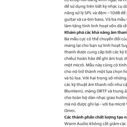
để sử dụng trên bất kỳ nhạc cụ d
năng xử lý SPL và đệm –10dB để 
guitar và ca-bin bass. Và ba mẫu 
làm tăng tính linh hoạt vốn đã r
Khám phá các khả năng âm than
Ba mẫu cực có thể chuyển đổi của
mang lại cho bạn sự linh hoạt tu
thanh được cung cấp bởi các kỹ 
chiều) hoàn hảo để ghi âm trực d
một micrô. Mẫu này cũng có tính
cho nó trở thành một lựa chọn hữ
và tủ loa. Với hai trong số những
các kỹ thuật âm thanh nổi như cặ
Blumlein), mảng ORTF và trung â
cho toàn bộ dàn nhạc giao hưởng
mà nó được ghi lại - với ba mic
Omni.
Các thành phần chất lượng tạo 
Warm Audio không cắt giảm các 