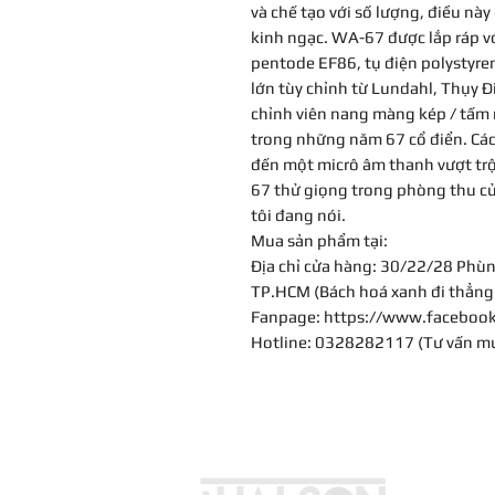
và chế tạo với số lượng, điều này
kinh ngạc. WA-67 được lắp ráp v
pentode EF86, tụ điện polystyre
lớn tùy chỉnh từ Lundahl, Thụy Đi
chỉnh viên nang màng kép / tấm 
trong những năm 67 cổ điển. Các 
đến một micrô âm thanh vượt trộ
67 thử giọng trong phòng thu c
tôi đang nói.
Mua sản phẩm tại:
Địa chỉ cửa hàng: 30/22/28 Phùn
TP.HCM (Bách hoá xanh đi thẳng 
Fanpage: https://www.faceboo
Hotline: 0328282117 (Tư vấn m