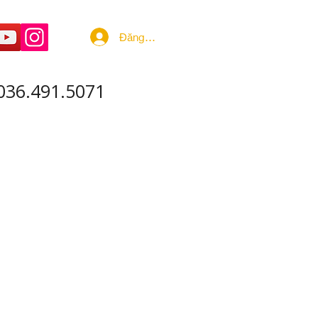
Đăng nhập
036.491.5071
 ÂM - SẢN XUẤT
More