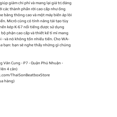
 giúp giảm chi phí và mang lại giá trị đáng
ới các thành phần rời cao cấp như ống
ne băng thông cao và một máy biến áp lõi
ển. Micrô cũng có tính năng tái tạo tùy
nền kép K-67 nổi tiếng được sử dụng
bộ phận cao cấp và thiết kế tỉ mỉ mang
i - và nó không tốn nhiều tiền. Cho WA-
ủa bạn: bạn sẽ nghe thấy những gì chúng
g Văn Cung - P7 - Quận Phú Nhuận -
lên 4 căn)
k.com/ThaiSonBeatboxStore
ua hàng)