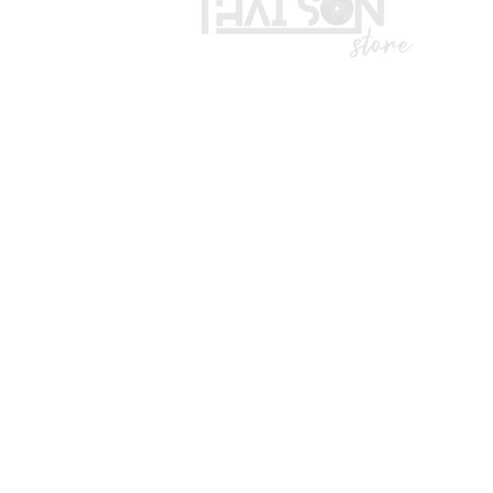
LIÊN HỆ
Vui lòng gọi trước khi đến mua hà
Địa chỉ: S8, đường số 16 - P3 - Q
*Hotline :
036.491.5071
(Tư vấn mua hàng)
* ZALO ADMIN , KĨ THUẬT : 0332
*TK ngân hàng:
Số TK: 1028988289
CTY TNHH TOP SOUND.
Vietcombank