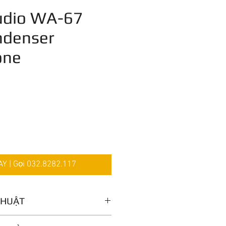
dio WA-67
ndenser
one
Giá
 | Gọi 032.8282.117
THUẬT
be Classic Microphone