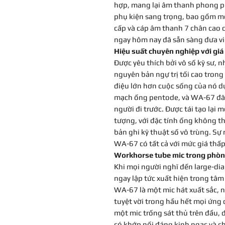
hợp, mang lại âm thanh phong p
phụ kiện sang trọng, bao gồm m
cấp và cáp âm thanh 7 chân cao
ngay hôm nay đã sẵn sàng đưa vi
Hiệu suất chuyên nghiệp với giá
Được yêu thích bởi vô số kỹ sư, n
nguyên bản ngự trị tối cao trong
điệu lớn hơn cuộc sống của nó dự
mạch ống pentode, và WA-67 đã v
người đi trước. Được tái tạo lại 
tượng, với đặc tính ống không t
bản ghi kỹ thuật số vô trùng. Sự 
WA-67 có tất cả với mức giá thấ
Workhorse tube mic trong phòn
Khi mọi người nghĩ đến large-d
ngay lập tức xuất hiện trong tâm 
WA-67 là một mic hát xuất sắc, 
tuyệt vời trong hầu hết mọi ứng 
một mic trống sát thủ trên đầu, 
có khớp nối đáng kinh ngạc và chi