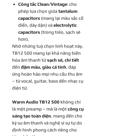
Công tắc Clean/Vintage
: cho
phép lựa chọn giữa
tantalum
capacitors
(mang lại màu sắc cổ
điển, dày dặn) và
electrolytic
capacitors
(trong trẻo, sạch sẽ
hơn).
Nhờ những tuỳ chọn linh hoạt này,
TB12 500 mang lại khả năng biến
hóa âm thanh từ
sạch sẽ, chi tiết
đến
đậm màu, giàu cá tính
, đáp
ứng hoàn hảo mọi nhu cầu thu âm
– từ vocal, guitar, bass đến nhạc cụ
điện tử.
Warm Audio TB12 500
không chỉ
là một preamp – mà là một
công cụ
sáng tạo toàn diện
, mang đến cho
kỹ sư âm thanh và nghệ sĩ sự tự do
định hình phong cách riêng cho