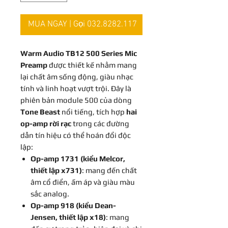
MUA NGAY | Gọi 032.8282.117
Warm Audio TB12 500 Series Mic
Preamp
được thiết kế nhằm mang
lại chất âm sống động, giàu nhạc
tính và linh hoạt vượt trội. Đây là
phiên bản module 500 của dòng
Tone Beast
nổi tiếng, tích hợp
hai
op-amp rời rạc
trong các đường
dẫn tín hiệu có thể hoán đổi độc
lập:
Op-amp 1731 (kiểu Melcor,
thiết lập x731)
: mang đến chất
âm cổ điển, ấm áp và giàu màu
sắc analog.
Op-amp 918 (kiểu Dean-
Jensen, thiết lập x18)
: mang