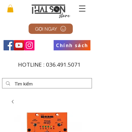
GỌI NGAY
Chính sách
HOTLINE :
036.491.5071