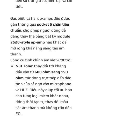
đến sự trong trẻo, hiện đại và chi
tiết.
Đặc biệt, cả hai op-amps đều được
gắn thông qua
socket 6 chân tiêu
chuẩn
, cho phép người dùng dễ
dàng thay thế bằng bất kỳ module
2520-style op-amp
nào khác để
mở rộng khả năng sáng tạo âm
thanh.
Công cụ tinh chỉnh âm sắc vượt trội
Nút Tone
: thay đổi trở kháng
đầu vào từ
600 ohm sang 150
ohm
, tác động trực tiếp đến đặc
tính của cả ngõ vào microphone
và Hi-Z. Điều này giúp tối ưu hóa
cho từng loại micro khác nhau,
đồng thời tạo sự thay đổi màu
sắc âm thanh mà không cần đến
EQ.