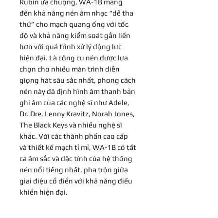
Rubin ưa chuộng, WA-1B mang
đến khả năng nén âm nhạc “dễ tha
thứ” cho mạch quang ống với tốc
độ và khả năng kiểm soát gắn liền
hơn với quá trình xử lý động lực
hiện đại. Là công cụ nén được lựa
chọn cho nhiều màn trình diễn
giọng hát sâu sắc nhất, phong cách
nén này đã định hình âm thanh bản
ghi âm của các nghệ sĩ như Adele,
Dr. Dre, Lenny Kravitz, Norah Jones,
The Black Keys và nhiều nghệ sĩ
khác. Với các thành phần cao cấp
và thiết kế mạch tỉ mỉ, WA-1B có tất
cả âm sắc và đặc tính của hệ thống
nén nổi tiếng nhất, pha trộn giữa
giai điệu cổ điển với khả năng điều
khiển hiện đại.