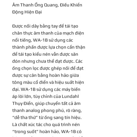
Âm Thanh Ống Quang, Điều Khiển
Động Hiện Đại
Được nối dây bằng tay để tái tạo
chân thực âm thanh của mạch điện
nổi tiếng, WA-1B sử dụng các
thành phần được lựa chọn cẩn thận
để tái tạo kiểu nén vẫn được săn
đón nhưng chưa thể đạt được. Các
ống chọn lọc được ghép nối để đạt
được sự cân bằng hoàn hảo giữa
tông màu cổ điển và hiệu suất hiện
đại. WA-1B sử dụng các máy biến
áp lõi lớn, tùy chỉnh của Lundahl
Thụy Điển, giúp chuyển tất cả âm
thanh analog phong phú, rõ ràng,
“dễ tha thứ” từ ống sang tín hiệu.
Là chất xúc tác cho quá trình nén
“trong suốt” hoàn hảo, WA-1B có