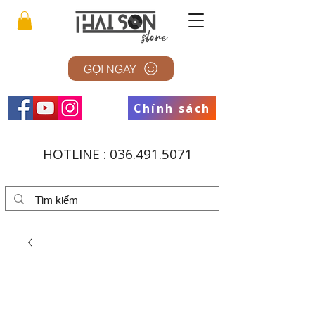
GỌI NGAY
Chính sách
HOTLINE :
036.491.5071