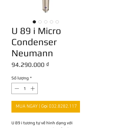
U 89 i Micro
Condenser
Neumann
Giá
94.290.000 ₫
Số lượng
*
MUA NGAY | Gọi 032.8282.117
U 89 i tương tự về hình dạng với