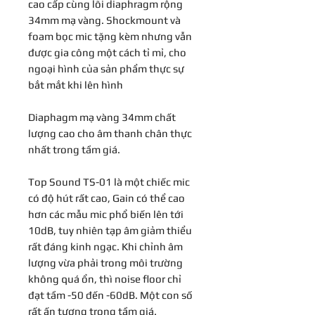
cao cấp cùng lõi diaphragm rộng
34mm mạ vàng. Shockmount và
foam bọc mic tặng kèm nhưng vẫn
được gia công một cách tỉ mỉ, cho
ngoại hình của sản phẩm thực sự
bắt mắt khi lên hình
Diaphagm mạ vàng 34mm chất
lượng cao cho âm thanh chân thực
nhất trong tầm giá.
Top Sound TS-01 là một chiếc mic
có độ hút rất cao, Gain có thể cao
hơn các mẫu mic phổ biến lên tới
10dB, tuy nhiên tạp âm giảm thiểu
rất đáng kinh ngạc. Khi chỉnh âm
lượng vừa phải trong môi trường
không quá ổn, thì noise floor chỉ
đạt tầm -50 đến -60dB. Một con số
rất ấn tượng trong tầm giá.