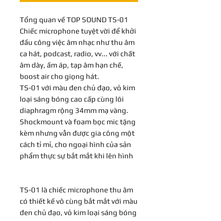
Tổng quan về TOP SOUND TS-01
Chiếc microphone tuyệt vời để khởi
đầu công việc âm nhạc như thu âm
ca hát, podcast, radio, vv... với chất
âm dày, ấm áp, tạp âm hạn chế,
boost air cho giọng hát.
TS-01 với màu đen chủ đạo, vỏ kim
loại sáng bóng cao cấp cùng lõi
diaphragm rộng 34mm mạ vàng.
Shockmount và foam bọc mic tặng
kèm nhưng vẫn được gia công một
cách tỉ mỉ, cho ngoại hình của sản
phẩm thực sự bắt mắt khi lên hình
TS-01 là chiếc microphone thu âm
có thiết kế vô cùng bắt mắt với màu
đen chủ đạo, vỏ kim loại sáng bóng