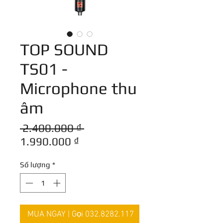
TOP SOUND
TS01 -
Microphone thu
âm
Giá
 2.400.000 ₫ 
Giá
thông
1.990.000 ₫
bán
thường
Số lượng
*
rẻ
MUA NGAY | Gọi 032.8282.117