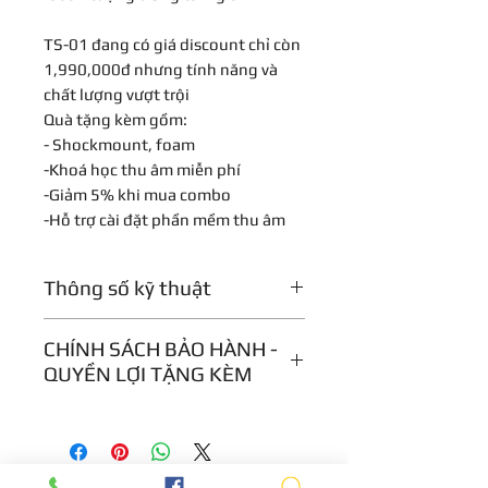
TS-01 đang có giá discount chỉ còn
1,990,000đ nhưng tính năng và
chất lượng vượt trội
Quà tặng kèm gồm:
- Shockmount, foam
-Khoá học thu âm miễn phí
-Giảm 5% khi mua combo
-Hỗ trợ cài đặt phần mềm thu âm
Thông số kỹ thuật
Type: XLR condenser microphone
CHÍNH SÁCH BẢO HÀNH -
Cancule: 24mm dianhram
QUYỀN LỢI TẶNG KÈM
Polar Pattern: Cardioid
Frequency Response: 20Hz- 20kHz,
Quà tặng kèm gồm:
Sensitivitv: - 34dB+2dB (0dB= 1V/
- Shockmount, foam
Pa at 1kHz).
-Khoá học thu âm miễn phí
Max Inout SPI • 1340B (at 1kH7 1%
-Giảm 5% khi mua combo