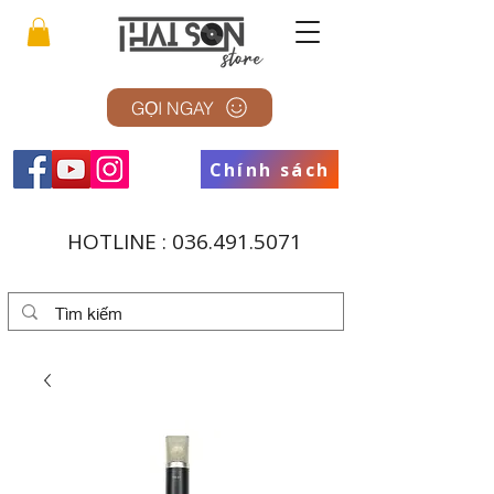
GỌI NGAY
Chính sách
HOTLINE :
036.491.5071