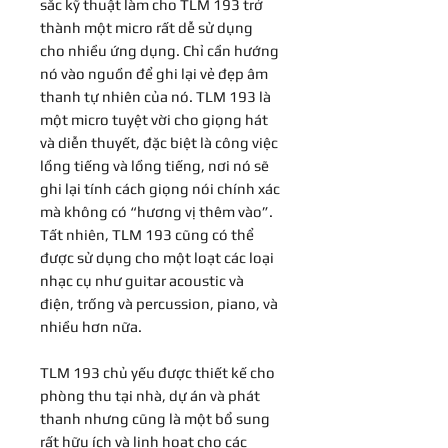
sắc kỹ thuật làm cho TLM 193 trở
thành một micro rất dễ sử dụng
cho nhiều ứng dụng. Chỉ cần hướng
nó vào nguồn để ghi lại vẻ đẹp âm
thanh tự nhiên của nó. TLM 193 là
một micro tuyệt vời cho giọng hát
và diễn thuyết, đặc biệt là công việc
lồng tiếng và lồng tiếng, nơi nó sẽ
ghi lại tính cách giọng nói chính xác
mà không có “hương vị thêm vào”.
Tất nhiên, TLM 193 cũng có thể
được sử dụng cho một loạt các loại
nhạc cụ như guitar acoustic và
điện, trống và percussion, piano, và
nhiều hơn nữa.
TLM 193 chủ yếu được thiết kế cho
phòng thu tại nhà, dự án và phát
thanh nhưng cũng là một bổ sung
rất hữu ích và linh hoạt cho các