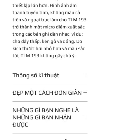
thiết lập lớn hơn. Hình ảnh âm
thanh tuyến tính, không màu cả
trên và ngoại trục làm cho TLM 193
trở thành một micro điểm xuất sắc
trong các bản ghi dàn nhạc, ví dụ:
cho dây thấp, kèn gỗ và đồng. Do
kích thước hơi nhỏ hơn và màu sắc
tối, TLM 193 không gây chú ý.
Thông số kĩ thuật
Nguyên lý hoạt
Pressure
ĐẸP MỘT CÁCH ĐƠN GIẢN
động âm học
gradient
transducer
TLM 193 là một micro phòng thu
NHỮNG GÌ BẠN NGHE LÀ
thuộc lớp tham chiếu cho các
NHỮNG GÌ BẠN NHẬN
Mô hình định
Cardioid
phòng thu dự án và tất cả các ứng
ĐƯỢC
hướng
dụng không yêu cầu chọn mô hình
định hướng. TLM 193 là một thiết
TLM 193 là một Micro
Dải tần số
20 Hz ... 20
kế không cần chuyển đổi với mô