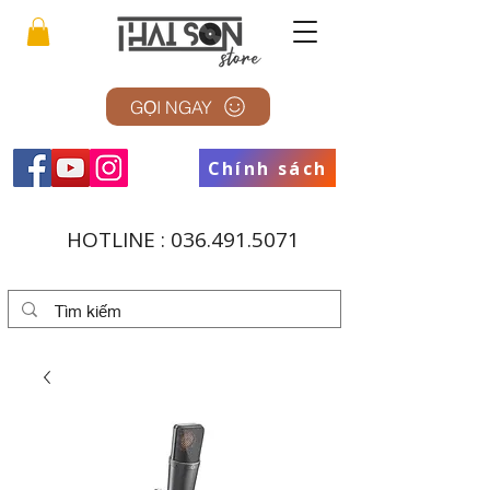
GỌI NGAY
Chính sách
HOTLINE :
036.491.5071