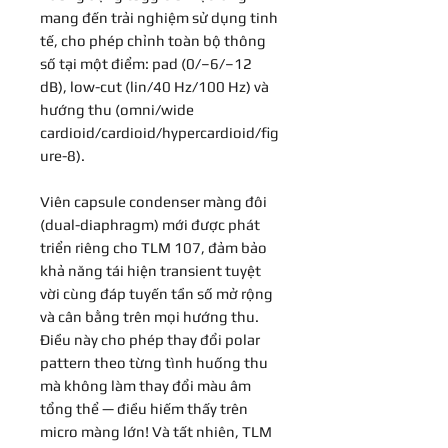
mang đến trải nghiệm sử dụng tinh
tế, cho phép chỉnh toàn bộ thông
số tại một điểm: pad (0/–6/–12
dB), low-cut (lin/40 Hz/100 Hz) và
hướng thu (omni/wide
cardioid/cardioid/hypercardioid/fig
ure-8).
Viên capsule condenser màng đôi
(dual-diaphragm) mới được phát
triển riêng cho TLM 107, đảm bảo
khả năng tái hiện transient tuyệt
vời cùng đáp tuyến tần số mở rộng
và cân bằng trên mọi hướng thu.
Điều này cho phép thay đổi polar
pattern theo từng tình huống thu
mà không làm thay đổi màu âm
tổng thể — điều hiếm thấy trên
micro màng lớn! Và tất nhiên, TLM