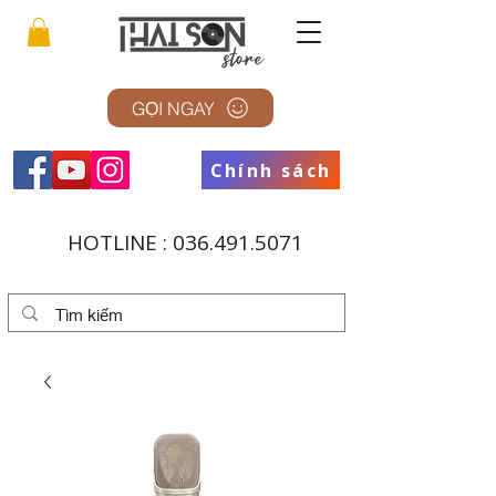
GỌI NGAY
Chính sách
HOTLINE :
036.491.5071