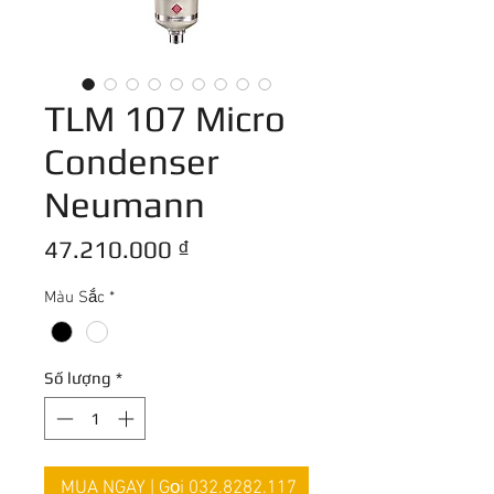
TLM 107 Micro
Condenser
Neumann
Giá
47.210.000 ₫
Màu Sắc
*
Số lượng
*
MUA NGAY | Gọi 032.8282.117