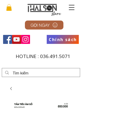
GỌI NGAY
Chính sách
HOTLINE :
036.491.5071