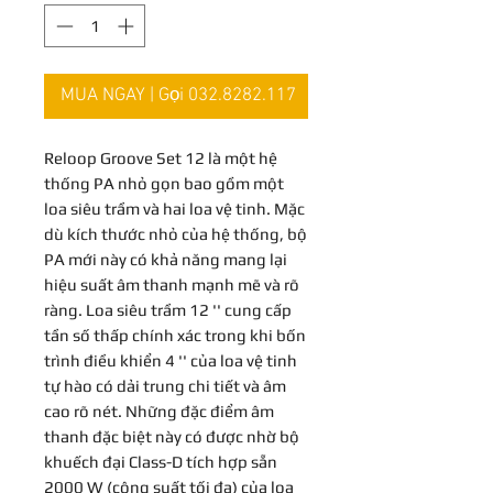
MUA NGAY | Gọi 032.8282.117
Reloop Groove Set 12 là một hệ
thống PA nhỏ gọn bao gồm một
loa siêu trầm và hai loa vệ tinh. Mặc
dù kích thước nhỏ của hệ thống, bộ
PA mới này có khả năng mang lại
hiệu suất âm thanh mạnh mẽ và rõ
ràng. Loa siêu trầm 12 '' cung cấp
tần số thấp chính xác trong khi bốn
trình điều khiển 4 '' của loa vệ tinh
tự hào có dải trung chi tiết và âm
cao rõ nét. Những đặc điểm âm
thanh đặc biệt này có được nhờ bộ
khuếch đại Class-D tích hợp sẵn
2000 W (công suất tối đa) của loa