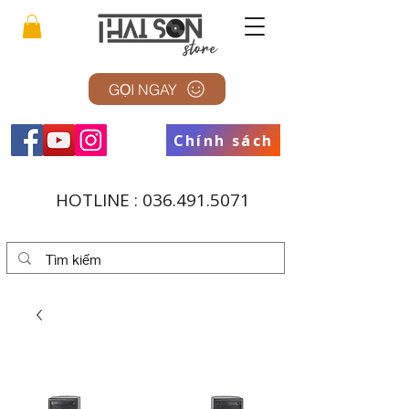
GỌI NGAY
Chính sách
HOTLINE :
036.491.5071