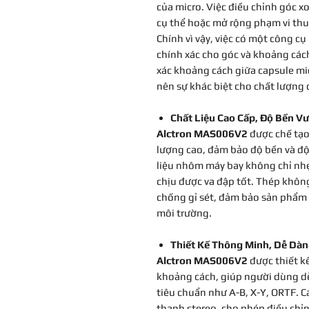
của micro. Việc điều chỉnh góc 
cụ thể hoặc mở rộng phạm vi thu
Chính vì vậy, việc có một công c
chính xác cho góc và khoảng cách
xác khoảng cách giữa capsule mic
nên sự khác biệt cho chất lượng 
Chất Liệu Cao Cấp, Độ Bền Vư
Alctron MAS006V2
được chế tạo
lượng cao, đảm bảo độ bền và độ
liệu nhôm máy bay không chỉ nh
chịu được va đập tốt. Thép khôn
chống gỉ sét, đảm bảo sản phẩm 
môi trường.
Thiết Kế Thông Minh, Dễ Dà
Alctron MAS006V2
được thiết kế
khoảng cách, giúp người dùng dễ 
tiêu chuẩn như A-B, X-Y, ORTF. C
thanh stereo, cho phép điều chỉ