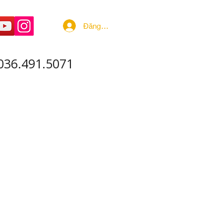
Đăng nhập
036.491.5071
 ÂM - SẢN XUẤT
More