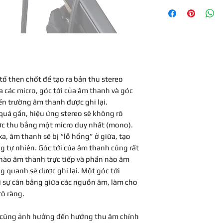
Bảo hành 7 ngày
âm thanh của từng 
sống động. Với khả 
khoảng cách và góc 
thu được âm thanh c
sắc thái và cá tính 
Thu Âm Giọng H
Không chỉ dừng lại 
 tố then chốt để tạo ra bản thu stereo
MAS006V2
còn là m
 các micro, góc tới của âm thanh và góc
âm giọng hát. Việc 
n trường âm thanh được ghi lại.
cho giọng hát tuy 
quá gần, hiệu ứng stereo sẽ không rõ
mono, nhưng nó có 
ợc thu bằng một micro duy nhất (mono).
thanh độc đáo và th
a, âm thanh sẽ bị “lỗ hổng” ở giữa, tạo
Thu Âm Môi Trư
g tự nhiên. Góc tới của âm thanh cũng rất
Ngoài việc thu âm n
nào âm thanh trực tiếp và phần nào âm
âm thanh nổi Mic 
 quanh sẽ được ghi lại. Một góc tới
công cụ lý tưởng để
 sự cân bằng giữa các nguồn âm, làm cho
ứng âm thanh. Với k
rõ ràng.
nhiều hướng khác n
không gian âm than
động.
o cũng ảnh hưởng đến hướng thu âm chính