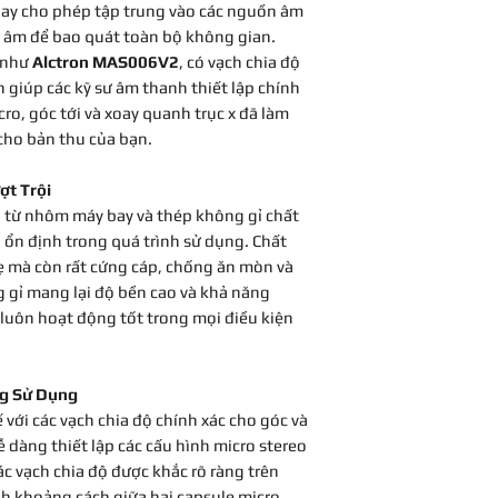
xoay cho phép tập trung vào các nguồn âm
 âm để bao quát toàn bộ không gian.
ụ như
Alctron MAS006V2
, có vạch chia độ
 giúp các kỹ sư âm thanh thiết lập chính
ro, góc tới và xoay quanh trục x đã làm
cho bản thu của bạn.
ợt Trội
 từ nhôm máy bay và thép không gỉ chất
 ổn định trong quá trình sử dụng. Chất
ẹ mà còn rất cứng cáp, chống ăn mòn và
g gỉ mang lại độ bền cao và khả năng
luôn hoạt động tốt trong mọi điều kiện
ng Sử Dụng
 với các vạch chia độ chính xác cho góc và
dàng thiết lập các cấu hình micro stereo
ác vạch chia độ được khắc rõ ràng trên
nh khoảng cách giữa hai capsule micro