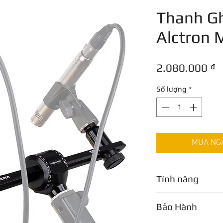
Thanh Gh
Alctron
G
2.080.000 ₫
Số lượng
*
MUA NGAY
Tính năng
Thu Âm Nhạc Cụ
Bảo Hành
Trong lĩnh vực thu 
MAS006V2
cho phép