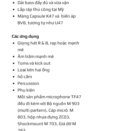
Dải bass đầy đủ và vừa vặn
Lắp ráp thủ công tại Mỹ
Màng Capsule K47 và biến áp
BV8, tương tự như U47
Các ứng dụng
Giọng hát R & B, rap hoặc mạnh
mẽ
Âm trầm mạnh mẽ
Toms và kick out
Loại kèn hai ống
hồ cầm
Percussion
Phụ kiện
Mỗi sản phẩm microphone TF47
đều đi kèm với Bộ nguồn M 903
(multi partern), Cáp micrô M
803, hộp nhựa đựng ZC03,
Shockmount M 703, Giá đỡ M
782.