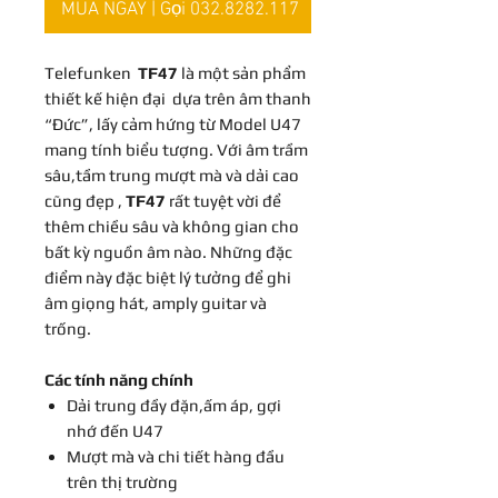
MUA NGAY | Gọi 032.8282.117
Telefunken
TF47
là một sản phẩm
thiết kế hiện đại dựa trên âm thanh
“Đức”, lấy cảm hứng từ Model U47
mang tính biểu tượng. Với âm trầm
sâu,tầm trung mượt mà và dải cao
cũng đẹp ,
TF47
rất tuyệt vời để
thêm chiều sâu và không gian cho
bất kỳ nguồn âm nào. Những đặc
điểm này đặc biệt lý tưởng để ghi
âm giọng hát, amply guitar và
trống.
Các tính năng chính
Dải trung đầy đặn,ấm áp, gợi
nhớ đến U47
Mượt mà và chi tiết hàng đầu
trên thị trường