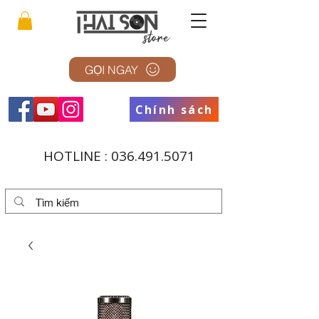
GỌI NGAY
Chính sách
HOTLINE :
036.491.5071