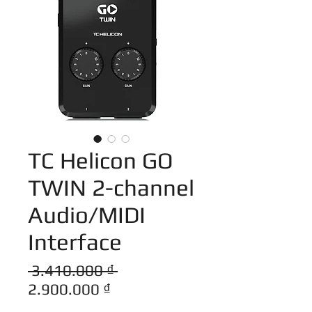
TC Helicon GO
TWIN 2-channel
Audio/MIDI
Interface
Giá
 3.410.000 ₫ 
Giá
thông
2.900.000 ₫
bán
thường