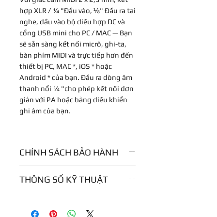
hợp XLR / ¼ "Đầu vào, ⅛" Đầu ra tai
nghe, đầu vào bộ điều hợp DC và
cổng USB mini cho PC / MAC — Bạn
sẽ sẵn sàng kết nối micrô, ghi-ta,
bàn phím MIDI và trực tiếp hơn đến
thiết bị PC, MAC *, iOS * hoặc
Android * của bạn. Đầu ra dòng âm
thanh nổi ¼ "cho phép kết nối đơn
giản với PA hoặc bảng điều khiển
ghi âm của bạn.
CHÍNH SÁCH BẢO HÀNH
Bảo hành 12 tháng
THÔNG SỐ KỸ THUẬT
Computer Connectivity:
USB,