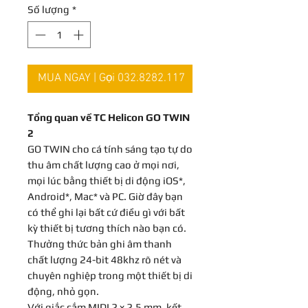
Số lượng
*
rẻ
MUA NGAY | Gọi 032.8282.117
Tổng quan về TC Helicon GO TWIN
2
GO TWIN cho cá tính sáng tạo tự do
thu âm chất lượng cao ở mọi nơi,
mọi lúc bằng thiết bị di động iOS*,
Android*, Mac* và PC. Giờ đây bạn
có thể ghi lại bất cứ điều gì với bất
kỳ thiết bị tương thích nào bạn có.
Thưởng thức bản ghi âm thanh
chất lượng 24-bit 48khz rõ nét và
chuyên nghiệp trong một thiết bị di
động, nhỏ gọn.
Với giắc cắm MIDI 2 x 2,5 mm, kết