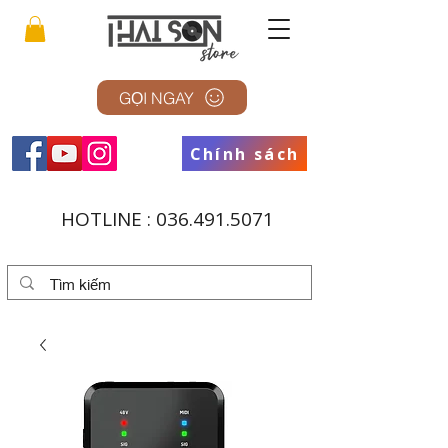
GỌI NGAY
Chính sách
HOTLINE :
036.491.5071