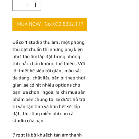
MUA NGAY | Gọi 032.8282.117
Để có 1 studio thu âm , một phòng
thu đạt chuẩn thì những phụ kiện
như tán âm lắp đặt trong phòng
thì chắc chắn không thể thiếu . Với
lối thiết kế siêu tối giản , màu sắc
đa dạng , chất liệu bên bỉ theo thời
gian ,sẽ có rất nhiều options cho
bạn lựa chọn , ngoài ra khi mua sản
phẩm bên chung tôi sẽ được hỗ trợ
tư vấn tận tình và hơn hết sẽ lắp
đặt , thi công miễn phí cho cả
studio của bạn .
7 root là bộ khuếch tán âm thanh