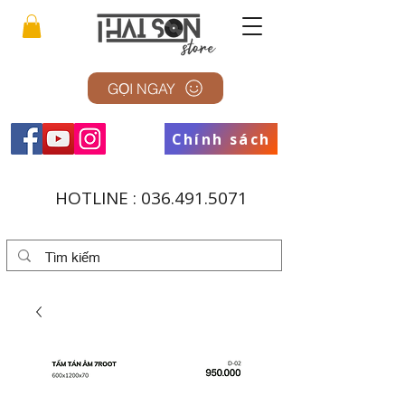
GỌI NGAY
Chính sách
HOTLINE :
036.491.5071