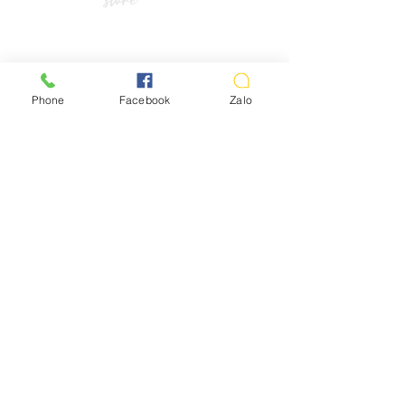
LIÊN HỆ
Vui lòng gọi trước khi đến mua hàng:
Phone
Facebook
Zalo
Địa chỉ: S8, đường số 16 - P3 - Q.Bình
Thạnh - TP.HCM
*Hotline :
036.491.5071
(Tư vấn mua hàng)
* ZALO ADMIN , KĨ THUẬT :
0332373266
( M.LÝ)
*TK ngân hàng:
Số TK:
1028988289
CTY TNHH TOP SOUND.
Vietcombank