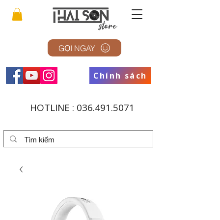
GỌI NGAY
Chính sách
HOTLINE :
036.491.5071