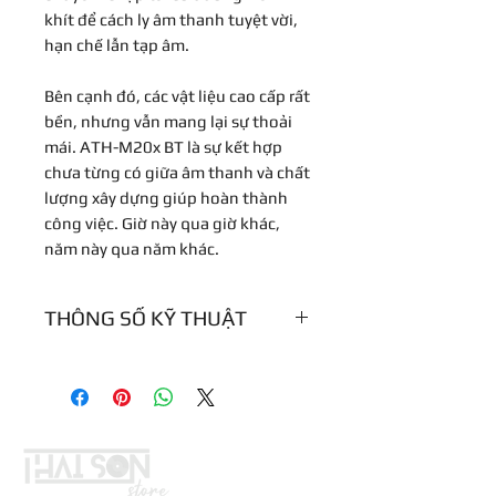
khít để cách ly âm thanh tuyệt vời,
hạn chế lẫn tạp âm.
Bên cạnh đó, các vật liệu cao cấp rất
bền, nhưng vẫn mang lại sự thoải
mái. ATH-M20x BT là sự kết hợp
chưa từng có giữa âm thanh và chất
lượng xây dựng giúp hoàn thành
công việc. Giờ này qua giờ khác,
năm này qua năm khác.
THÔNG SỐ KỸ THUẬT
Giao tiếp
Bluetooth 5.0
Button
Nút nguồn,
(nút)
tăng/giảm âm
lượng