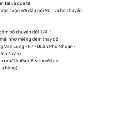
n tai và qua tai
i được cuộn với đầu nối 90 ° và bộ chuyển
 gồm bộ chuyển đổi 1/4 ''
i mái nhờ miếng đệm thay đổi
g Văn Cung - P7 - Quận Phú Nhuận -
lên 4 căn)
k.com/ThaiSonBeatboxStore
ua hàng)