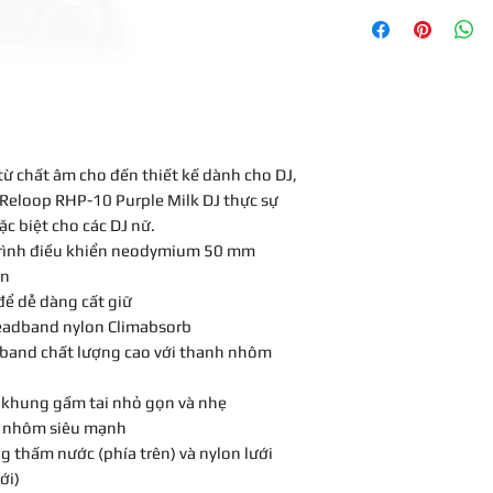
Frequency range:
Impedance: 24 
Acoustic pressur
THD: < 0,2% at 
Rated Input Po
Connections: 3.
Cord: 4 m (spiral)
 từ chất âm cho đến thiết kế dành cho DJ,
Weight: 246 g
Incl. large bag ma
 Reloop RHP-10 Purple Milk DJ thực sự
headphones and a
c biệt cho các DJ nữ.
paddings, gold-
 trình điều khiển neodymium 50 mm
ồn
 để dễ dàng cất giữ
headband nylon Climabsorb
dband chất lượng cao với thanh nhôm
: khung gầm tai nhỏ gọn và nhẹ
h nhôm siêu mạnh
 thấm nước (phía trên) và nylon lưới
ới)