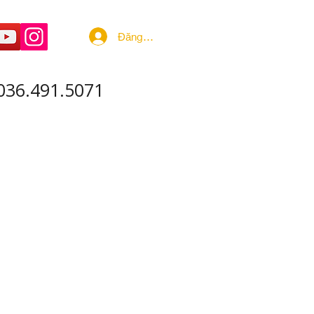
Đăng nhập
036.491.5071
 ÂM - SẢN XUẤT
More