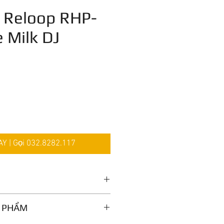
 Reloop RHP-
 Milk DJ
iá
 | Gọi 032.8282.117
 PHẨM