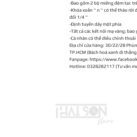
-Bao gồm 2 bộ miếng đệm tai: trê
-Khóa xoắn '' n '' có thể tháo rờ
đổi 1/4 ''
-Định tuyến dây một phía
-Tất cả các kết nối mạ vàng; bao
-Cá nhân có thể điều chỉnh thoả
Địa chỉ cửa hàng: 30/22/28 Phùn
TP.HCM (Bách hoá xanh đi thẳng 
Fanpage: https://www.faceboo
Hotline: 0328282117 (Tư vấn m
LIÊN HỆ