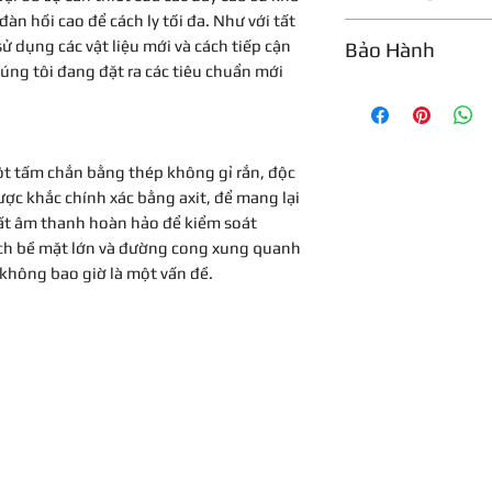
n hồi cao để cách ly tối đa. Như với tất
Giá treo mic đa 
ử dụng các vật liệu mới và cách tiếp cận
Bảo Hành
kính 40 đến 60
chúng tôi đang đặt ra các tiêu chuẩn mới
Khả năng cách ly
Bảo hành 1 tuần
‘ShockStar’ của 
Cấu trúc bằng nh
liệu nhôm siêu 
ột tấm chắn bằng thép không gỉ rắn, độc
Hệ thống gắn độ
được khắc chính xác bằng axit, để mang lại
Tấm chắn cửa sổ 
uất âm thanh hoàn hảo để kiểm soát
các lỗ lọc ‘Hexte
tích bề mặt lớn và đường cong xung quanh
 không bao giờ là một vấn đề.