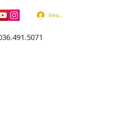
Đăng nhập
036.491.5071
 ÂM - SẢN XUẤT
More