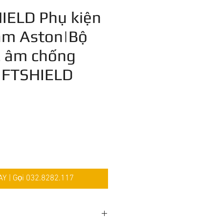
IELD Phụ kiện
âm Aston|Bộ
c âm chống
IFTSHIELD
iá
 | Gọi 032.8282.117