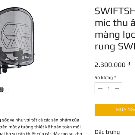
SWIFTSH
mic thu 
màng lọ
rung SW
G
2.300.000 ₫
Số lượng
*
MUA NGAY
g sốc và như với tất cả các sản phẩm của
trên một ý tưởng thiết kế hoàn toàn mới.
Đăc trưng
ại bỏ sự cần thiết của các dây cao su khó